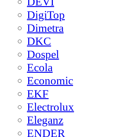
DEVI
DigiTop
Dimetra
DKC
Dospel
Ecola
Economic
EKF
Electrolux
Eleganz
ENDER