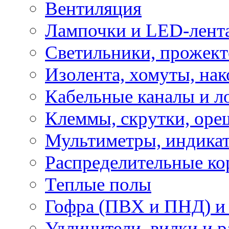
Вентиляция
Лампочки и LED-лент
Светильники, прожект
Изолента, хомуты, нак
Кабельные каналы и л
Клеммы, скрутки, оре
Мультиметры, индикат
Распределительные ко
Теплые полы
Гофра (ПВХ и ПНД) и 
Удлинители, вилки и 