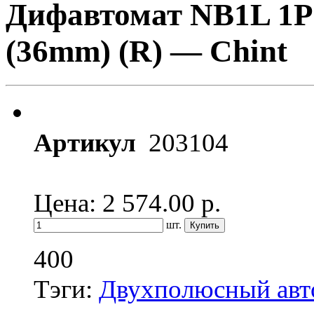
Дифавтомат NB1L 1P
(36mm) (R) — Chint
Артикул
203104
Цена: 2 574.00
р.
шт.
400
Тэги:
Двухполюсный авт