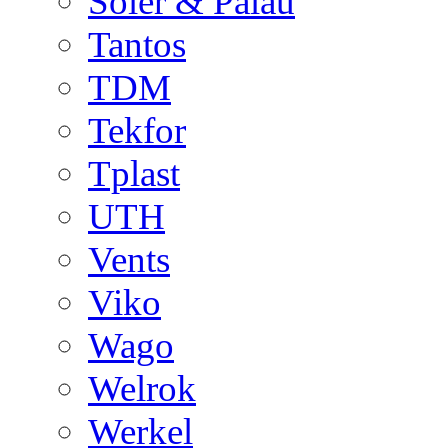
Soler & Palau
Tantos
TDM
Tekfor
Tplast
UTH
Vents
Viko
Wago
Welrok
Werkel