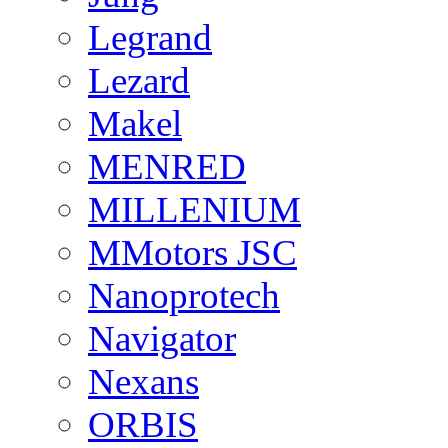
Legrand
Lezard
Makel
MENRED
MILLENIUM
MMotors JSC
Nanoprotech
Navigator
Nexans
ORBIS