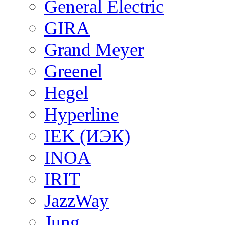
General Electric
GIRA
Grand Meyer
Greenel
Hegel
Hyperline
IEK (ИЭК)
INOA
IRIT
JazzWay
Jung