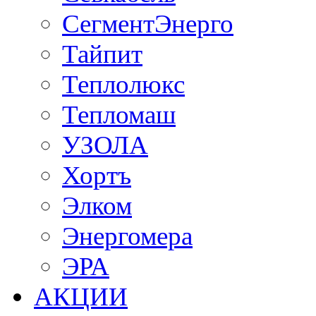
СегментЭнерго
Тайпит
Теплолюкс
Тепломаш
УЗОЛА
Хортъ
Элком
Энергомера
ЭРА
АКЦИИ