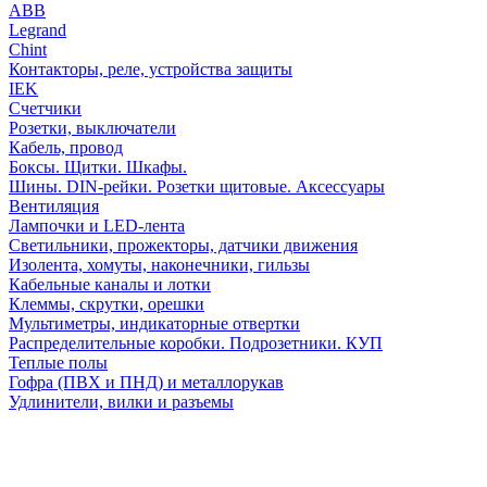
АВВ
Legrand
Chint
Контакторы, реле, устройства защиты
IEK
Счетчики
Розетки, выключатели
Кабель, провод
Боксы. Щитки. Шкафы.
Шины. DIN-рейки. Розетки щитовые. Аксессуары
Вентиляция
Лампочки и LED-лента
Светильники, прожекторы, датчики движения
Изолента, хомуты, наконечники, гильзы
Кабельные каналы и лотки
Клеммы, скрутки, орешки
Мультиметры, индикаторные отвертки
Распределительные коробки. Подрозетники. КУП
Теплые полы
Гофра (ПВХ и ПНД) и металлорукав
Удлинители, вилки и разъемы