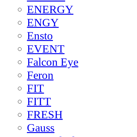
ENERGY
ENGY
Ensto
EVENT
Falcon Eye
Feron
FIT
FITT
FRESH
Gauss