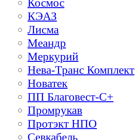
Космос
КЭАЗ
Лисма
Меандр
Меркурий
Нева-Транс Комплект
Новатек
ПП Благовест-С+
Промрукав
Протэкт НПО
Севкабель