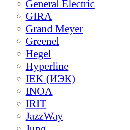
General Electric
GIRA
Grand Meyer
Greenel
Hegel
Hyperline
IEK (ИЭК)
INOA
IRIT
JazzWay
Jung