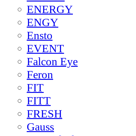
ENERGY
ENGY
Ensto
EVENT
Falcon Eye
Feron
FIT
FITT
FRESH
Gauss