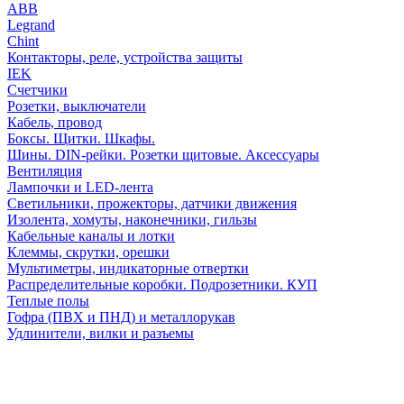
АВВ
Legrand
Chint
Контакторы, реле, устройства защиты
IEK
Счетчики
Розетки, выключатели
Кабель, провод
Боксы. Щитки. Шкафы.
Шины. DIN-рейки. Розетки щитовые. Аксессуары
Вентиляция
Лампочки и LED-лента
Светильники, прожекторы, датчики движения
Изолента, хомуты, наконечники, гильзы
Кабельные каналы и лотки
Клеммы, скрутки, орешки
Мультиметры, индикаторные отвертки
Распределительные коробки. Подрозетники. КУП
Теплые полы
Гофра (ПВХ и ПНД) и металлорукав
Удлинители, вилки и разъемы