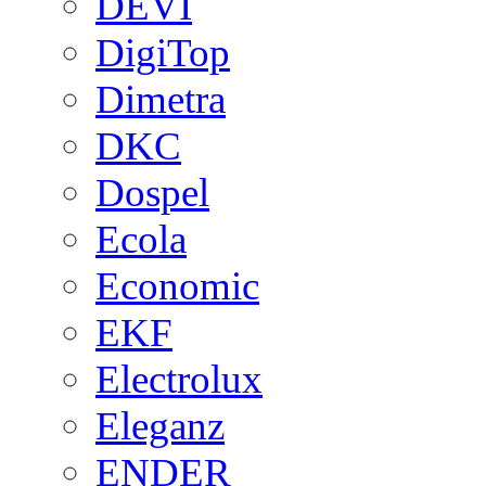
DEVI
DigiTop
Dimetra
DKC
Dospel
Ecola
Economic
EKF
Electrolux
Eleganz
ENDER