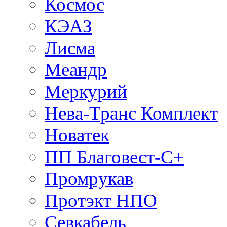
Космос
КЭАЗ
Лисма
Меандр
Меркурий
Нева-Транс Комплект
Новатек
ПП Благовест-С+
Промрукав
Протэкт НПО
Севкабель