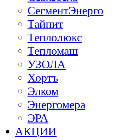
СегментЭнерго
Тайпит
Теплолюкс
Тепломаш
УЗОЛА
Хортъ
Элком
Энергомера
ЭРА
АКЦИИ