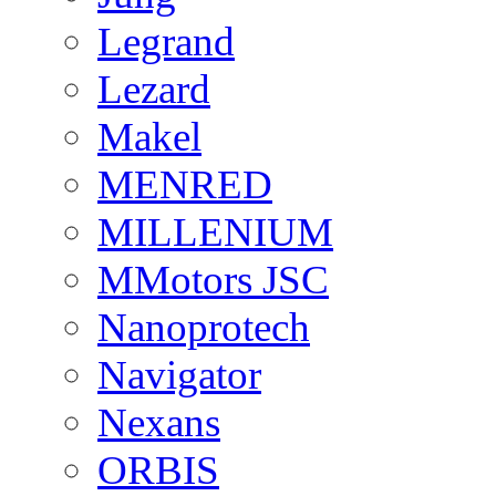
Legrand
Lezard
Makel
MENRED
MILLENIUM
MMotors JSC
Nanoprotech
Navigator
Nexans
ORBIS