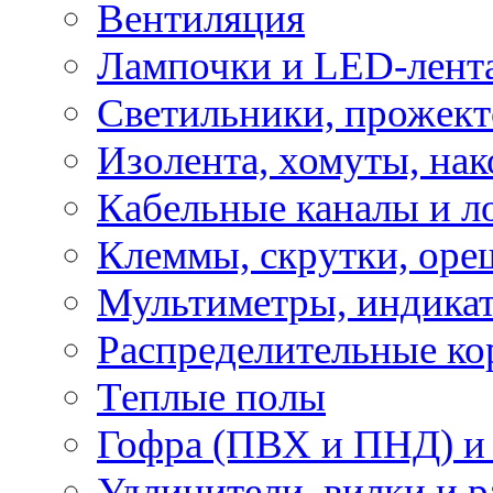
Вентиляция
Лампочки и LED-лент
Светильники, прожект
Изолента, хомуты, нак
Кабельные каналы и л
Клеммы, скрутки, оре
Мультиметры, индикат
Распределительные ко
Теплые полы
Гофра (ПВХ и ПНД) и 
Удлинители, вилки и 