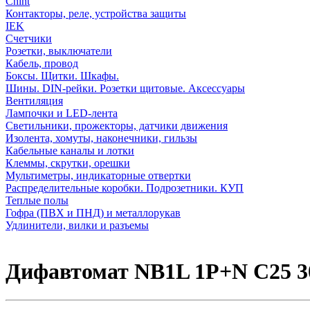
Chint
Контакторы, реле, устройства защиты
IEK
Счетчики
Розетки, выключатели
Кабель, провод
Боксы. Щитки. Шкафы.
Шины. DIN-рейки. Розетки щитовые. Аксессуары
Вентиляция
Лампочки и LED-лента
Светильники, прожекторы, датчики движения
Изолента, хомуты, наконечники, гильзы
Кабельные каналы и лотки
Клеммы, скрутки, орешки
Мультиметры, индикаторные отвертки
Распределительные коробки. Подрозетники. КУП
Теплые полы
Гофра (ПВХ и ПНД) и металлорукав
Удлинители, вилки и разъемы
Дифавтомат NB1L 1P+N C25 3