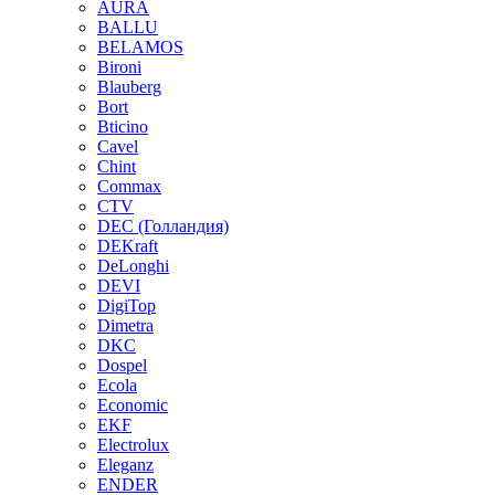
AURA
BALLU
BELAMOS
Bironi
Blauberg
Bort
Bticino
Cavel
Chint
Commax
CTV
DEC (Голландия)
DEKraft
DeLonghi
DEVI
DigiTop
Dimetra
DKC
Dospel
Ecola
Economic
EKF
Electrolux
Eleganz
ENDER