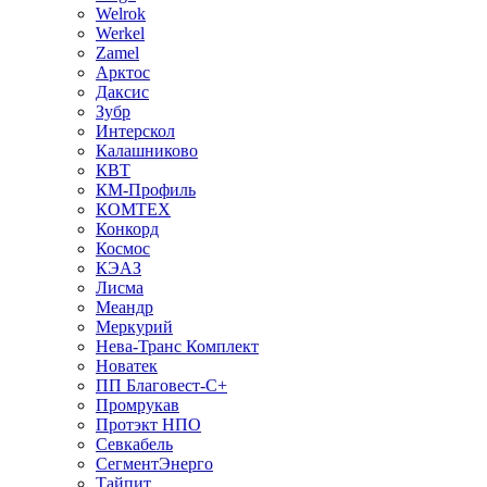
Welrok
Werkel
Zamel
Арктос
Даксис
Зубр
Интерскол
Калашниково
КВТ
КМ-Профиль
КОМТЕХ
Конкорд
Космос
КЭАЗ
Лисма
Меандр
Меркурий
Нева-Транс Комплект
Новатек
ПП Благовест-С+
Промрукав
Протэкт НПО
Севкабель
СегментЭнерго
Тайпит