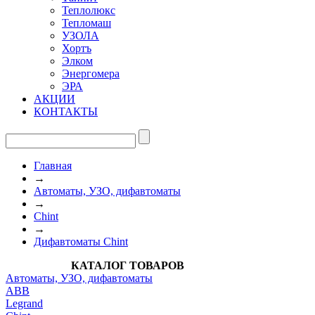
Теплолюкс
Тепломаш
УЗОЛА
Хортъ
Элком
Энергомера
ЭРА
АКЦИИ
КОНТАКТЫ
Главная
→
Автоматы, УЗО, дифавтоматы
→
Chint
→
Дифавтоматы Chint
КАТАЛОГ ТОВАРОВ
Автоматы, УЗО, дифавтоматы
АВВ
Legrand