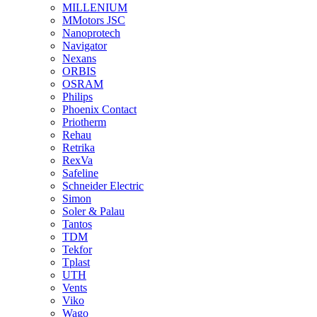
MILLENIUM
MMotors JSC
Nanoprotech
Navigator
Nexans
ORBIS
OSRAM
Philips
Phoenix Contact
Priotherm
Rehau
Retrika
RexVa
Safeline
Schneider Electric
Simon
Soler & Palau
Tantos
TDM
Tekfor
Tplast
UTH
Vents
Viko
Wago