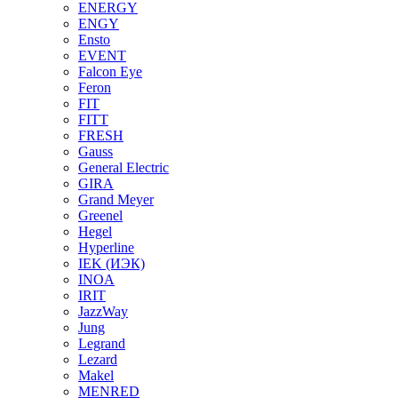
ENERGY
ENGY
Ensto
EVENT
Falcon Eye
Feron
FIT
FITT
FRESH
Gauss
General Electric
GIRA
Grand Meyer
Greenel
Hegel
Hyperline
IEK (ИЭК)
INOA
IRIT
JazzWay
Jung
Legrand
Lezard
Makel
MENRED