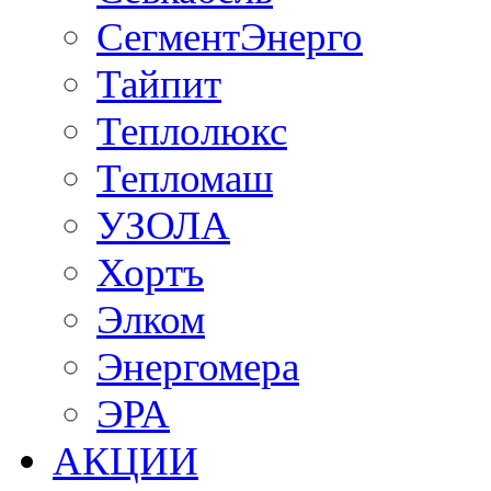
СегментЭнерго
Тайпит
Теплолюкс
Тепломаш
УЗОЛА
Хортъ
Элком
Энергомера
ЭРА
АКЦИИ