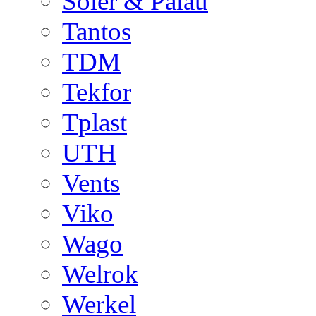
Soler & Palau
Tantos
TDM
Tekfor
Tplast
UTH
Vents
Viko
Wago
Welrok
Werkel