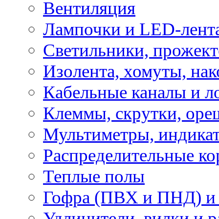
Вентиляция
Лампочки и LED-лент
Светильники, прожект
Изолента, хомуты, нак
Кабельные каналы и л
Клеммы, скрутки, оре
Мультиметры, индикат
Распределительные ко
Теплые полы
Гофра (ПВХ и ПНД) и 
Удлинители, вилки и 