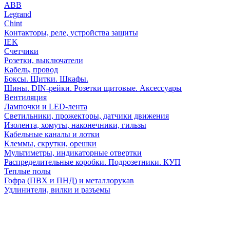
АВВ
Legrand
Chint
Контакторы, реле, устройства защиты
IEK
Счетчики
Розетки, выключатели
Кабель, провод
Боксы. Щитки. Шкафы.
Шины. DIN-рейки. Розетки щитовые. Аксессуары
Вентиляция
Лампочки и LED-лента
Светильники, прожекторы, датчики движения
Изолента, хомуты, наконечники, гильзы
Кабельные каналы и лотки
Клеммы, скрутки, орешки
Мультиметры, индикаторные отвертки
Распределительные коробки. Подрозетники. КУП
Теплые полы
Гофра (ПВХ и ПНД) и металлорукав
Удлинители, вилки и разъемы