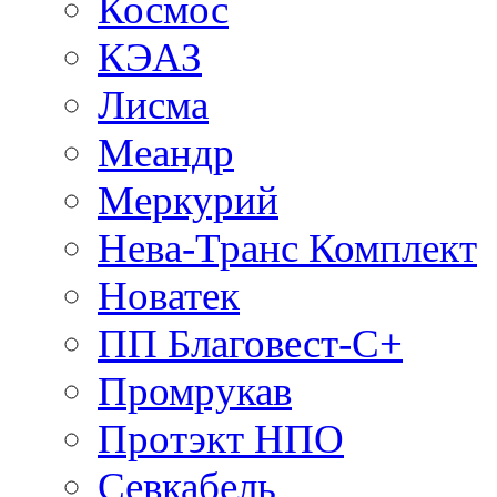
Космос
КЭАЗ
Лисма
Меандр
Меркурий
Нева-Транс Комплект
Новатек
ПП Благовест-С+
Промрукав
Протэкт НПО
Севкабель