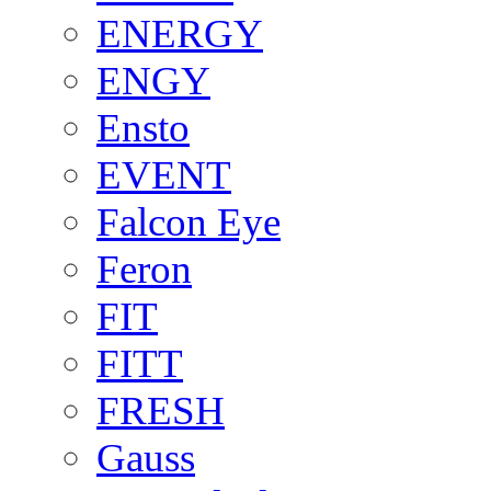
ENERGY
ENGY
Ensto
EVENT
Falcon Eye
Feron
FIT
FITT
FRESH
Gauss