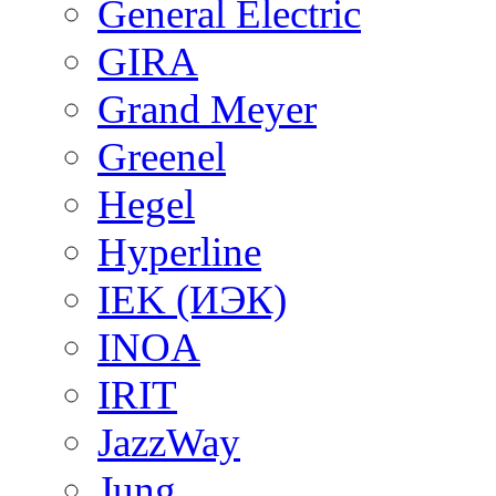
General Electric
GIRA
Grand Meyer
Greenel
Hegel
Hyperline
IEK (ИЭК)
INOA
IRIT
JazzWay
Jung