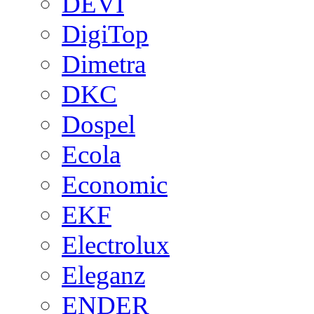
DEVI
DigiTop
Dimetra
DKC
Dospel
Ecola
Economic
EKF
Electrolux
Eleganz
ENDER