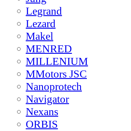
Legrand
Lezard
Makel
MENRED
MILLENIUM
MMotors JSC
Nanoprotech
Navigator
Nexans
ORBIS