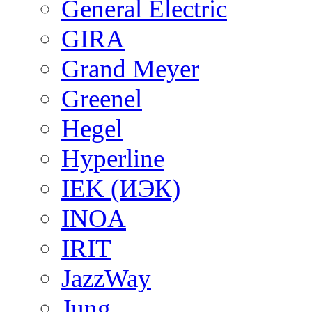
General Electric
GIRA
Grand Meyer
Greenel
Hegel
Hyperline
IEK (ИЭК)
INOA
IRIT
JazzWay
Jung