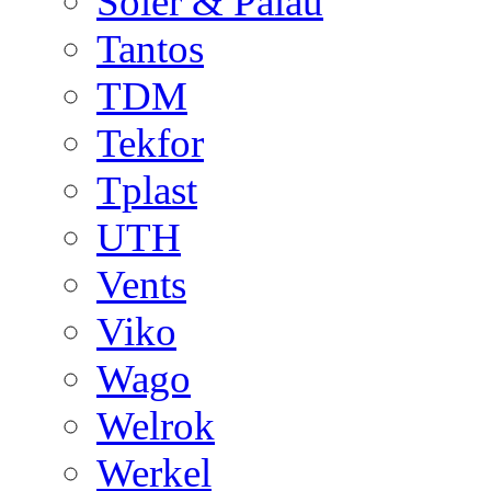
Soler & Palau
Tantos
TDM
Tekfor
Tplast
UTH
Vents
Viko
Wago
Welrok
Werkel