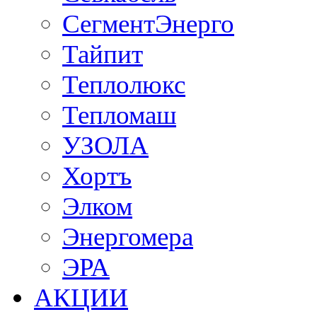
СегментЭнерго
Тайпит
Теплолюкс
Тепломаш
УЗОЛА
Хортъ
Элком
Энергомера
ЭРА
АКЦИИ