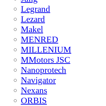
Legrand
Lezard
Makel
MENRED
MILLENIUM
MMotors JSC
Nanoprotech
Navigator
Nexans
ORBIS