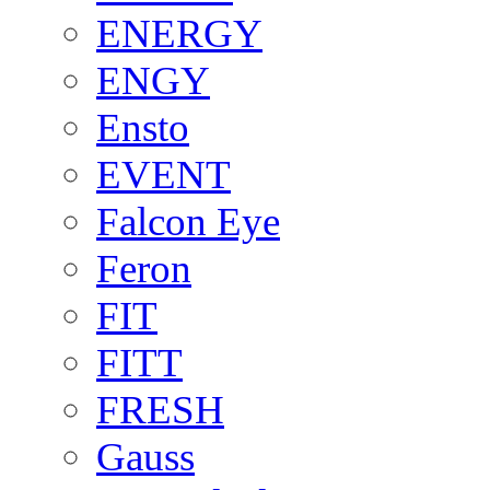
ENERGY
ENGY
Ensto
EVENT
Falcon Eye
Feron
FIT
FITT
FRESH
Gauss