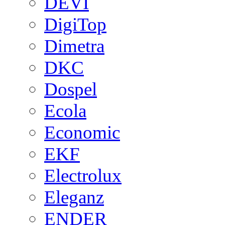
DEVI
DigiTop
Dimetra
DKC
Dospel
Ecola
Economic
EKF
Electrolux
Eleganz
ENDER