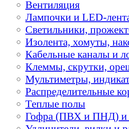
Вентиляция
Лампочки и LED-лент
Светильники, прожект
Изолента, хомуты, нак
Кабельные каналы и л
Клеммы, скрутки, оре
Мультиметры, индикат
Распределительные ко
Теплые полы
Гофра (ПВХ и ПНД) и 
Удлинители, вилки и 