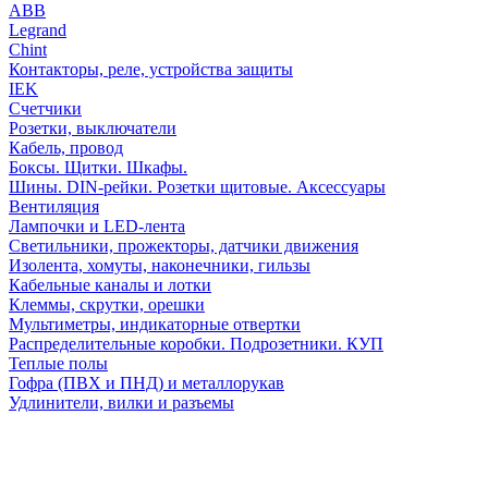
АВВ
Legrand
Chint
Контакторы, реле, устройства защиты
IEK
Счетчики
Розетки, выключатели
Кабель, провод
Боксы. Щитки. Шкафы.
Шины. DIN-рейки. Розетки щитовые. Аксессуары
Вентиляция
Лампочки и LED-лента
Светильники, прожекторы, датчики движения
Изолента, хомуты, наконечники, гильзы
Кабельные каналы и лотки
Клеммы, скрутки, орешки
Мультиметры, индикаторные отвертки
Распределительные коробки. Подрозетники. КУП
Теплые полы
Гофра (ПВХ и ПНД) и металлорукав
Удлинители, вилки и разъемы