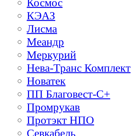
Космос
КЭАЗ
Лисма
Меандр
Меркурий
Нева-Транс Комплект
Новатек
ПП Благовест-С+
Промрукав
Протэкт НПО
Севкабель