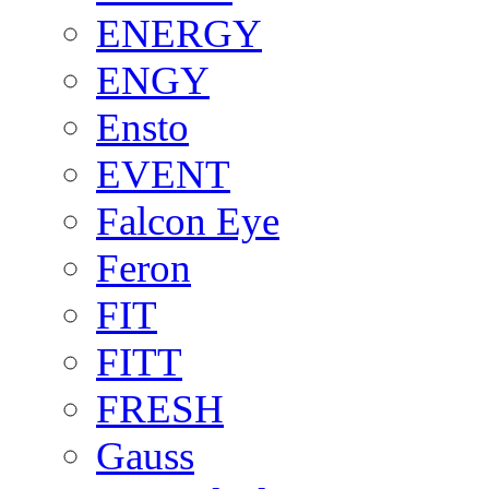
ENERGY
ENGY
Ensto
EVENT
Falcon Eye
Feron
FIT
FITT
FRESH
Gauss