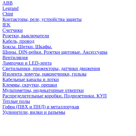
АВВ
Legrand
Chint
Контакторы, реле, устройства защиты
IEK
Счетчики
Розетки, выключатели
Кабель, провод
Боксы. Щитки. Шкафы.
Шины. DIN-рейки. Розетки щитовые. Аксессуары
Вентиляция
Лампочки и LED-лента
Светильники, прожекторы, датчики движения
Изолента, хомуты, наконечники, гильзы
Кабельные каналы и лотки
Клеммы, скрутки, орешки
Мультиметры, индикаторные отвертки
Распределительные коробки. Подрозетники. КУП
Теплые полы
Гофра (ПВХ и ПНД) и металлорукав
Удлинители, вилки и разъемы