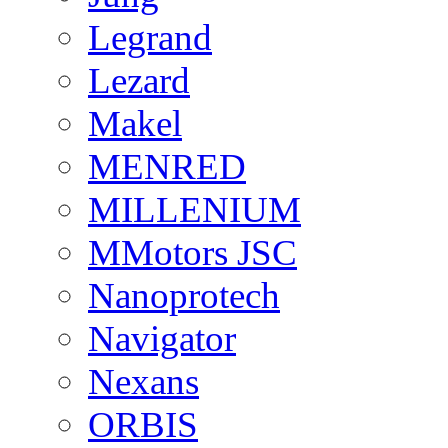
Legrand
Lezard
Makel
MENRED
MILLENIUM
MMotors JSC
Nanoprotech
Navigator
Nexans
ORBIS