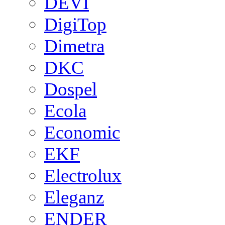
DEVI
DigiTop
Dimetra
DKC
Dospel
Ecola
Economic
EKF
Electrolux
Eleganz
ENDER