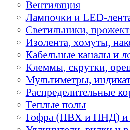
Вентиляция
Лампочки и LED-лент
Светильники, прожект
Изолента, хомуты, нак
Кабельные каналы и л
Клеммы, скрутки, оре
Мультиметры, индикат
Распределительные ко
Теплые полы
Гофра (ПВХ и ПНД) и 
Удлинители, вилки и 