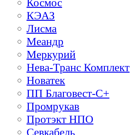
Космос
КЭАЗ
Лисма
Меандр
Меркурий
Нева-Транс Комплект
Новатек
ПП Благовест-С+
Промрукав
Протэкт НПО
Севкабель