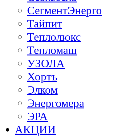
СегментЭнерго
Тайпит
Теплолюкс
Тепломаш
УЗОЛА
Хортъ
Элком
Энергомера
ЭРА
АКЦИИ