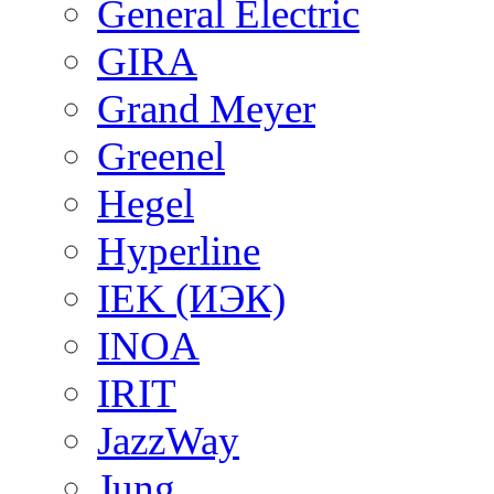
General Electric
GIRA
Grand Meyer
Greenel
Hegel
Hyperline
IEK (ИЭК)
INOA
IRIT
JazzWay
Jung