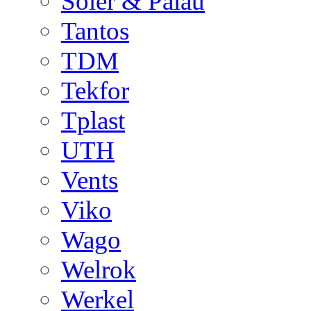
Soler & Palau
Tantos
TDM
Tekfor
Tplast
UTH
Vents
Viko
Wago
Welrok
Werkel