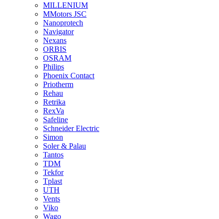
MILLENIUM
MMotors JSC
Nanoprotech
Navigator
Nexans
ORBIS
OSRAM
Philips
Phoenix Contact
Priotherm
Rehau
Retrika
RexVa
Safeline
Schneider Electric
Simon
Soler & Palau
Tantos
TDM
Tekfor
Tplast
UTH
Vents
Viko
Wago