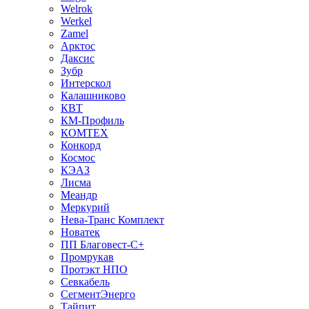
Welrok
Werkel
Zamel
Арктос
Даксис
Зубр
Интерскол
Калашниково
КВТ
КМ-Профиль
КОМТЕХ
Конкорд
Космос
КЭАЗ
Лисма
Меандр
Меркурий
Нева-Транс Комплект
Новатек
ПП Благовест-С+
Промрукав
Протэкт НПО
Севкабель
СегментЭнерго
Тайпит