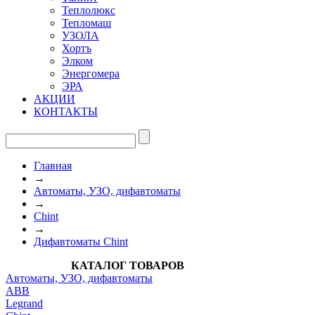
Теплолюкс
Тепломаш
УЗОЛА
Хортъ
Элком
Энергомера
ЭРА
АКЦИИ
КОНТАКТЫ
Главная
→
Автоматы, УЗО, дифавтоматы
→
Chint
→
Дифавтоматы Chint
КАТАЛОГ ТОВАРОВ
Автоматы, УЗО, дифавтоматы
АВВ
Legrand