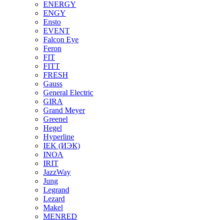
ENERGY
ENGY
Ensto
EVENT
Falcon Eye
Feron
FIT
FITT
FRESH
Gauss
General Electric
GIRA
Grand Meyer
Greenel
Hegel
Hyperline
IEK (ИЭК)
INOA
IRIT
JazzWay
Jung
Legrand
Lezard
Makel
MENRED