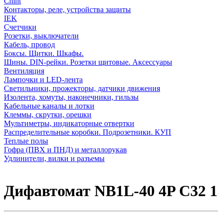
Chint
Контакторы, реле, устройства защиты
IEK
Счетчики
Розетки, выключатели
Кабель, провод
Боксы. Щитки. Шкафы.
Шины. DIN-рейки. Розетки щитовые. Аксессуары
Вентиляция
Лампочки и LED-лента
Светильники, прожекторы, датчики движения
Изолента, хомуты, наконечники, гильзы
Кабельные каналы и лотки
Клеммы, скрутки, орешки
Мультиметры, индикаторные отвертки
Распределительные коробки. Подрозетники. КУП
Теплые полы
Гофра (ПВХ и ПНД) и металлорукав
Удлинители, вилки и разъемы
Дифавтомат NB1L-40 4P C32 1