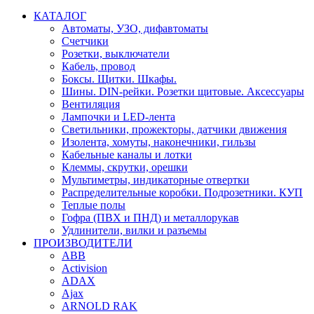
КАТАЛОГ
Автоматы, УЗО, дифавтоматы
Счетчики
Розетки, выключатели
Кабель, провод
Боксы. Щитки. Шкафы.
Шины. DIN-рейки. Розетки щитовые. Аксессуары
Вентиляция
Лампочки и LED-лента
Светильники, прожекторы, датчики движения
Изолента, хомуты, наконечники, гильзы
Кабельные каналы и лотки
Клеммы, скрутки, орешки
Мультиметры, индикаторные отвертки
Распределительные коробки. Подрозетники. КУП
Теплые полы
Гофра (ПВХ и ПНД) и металлорукав
Удлинители, вилки и разъемы
ПРОИЗВОДИТЕЛИ
ABB
Activision
ADAX
Ajax
ARNOLD RAK