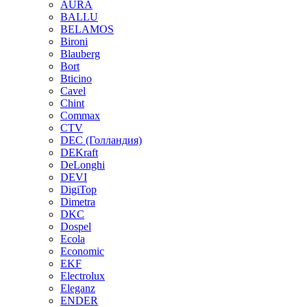
AURA
BALLU
BELAMOS
Bironi
Blauberg
Bort
Bticino
Cavel
Chint
Commax
CTV
DEC (Голландия)
DEKraft
DeLonghi
DEVI
DigiTop
Dimetra
DKC
Dospel
Ecola
Economic
EKF
Electrolux
Eleganz
ENDER