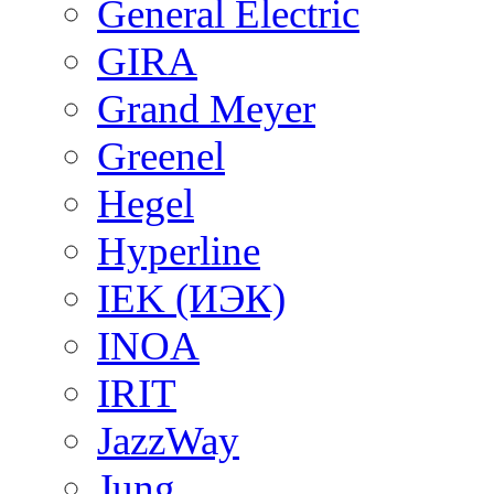
General Electric
GIRA
Grand Meyer
Greenel
Hegel
Hyperline
IEK (ИЭК)
INOA
IRIT
JazzWay
Jung