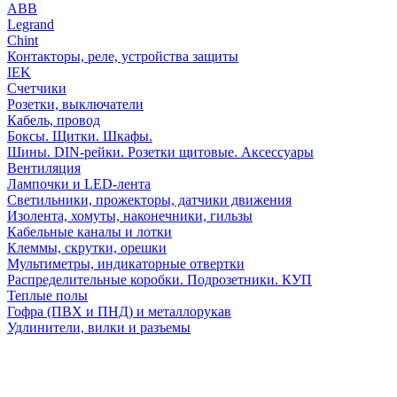
АВВ
Legrand
Chint
Контакторы, реле, устройства защиты
IEK
Счетчики
Розетки, выключатели
Кабель, провод
Боксы. Щитки. Шкафы.
Шины. DIN-рейки. Розетки щитовые. Аксессуары
Вентиляция
Лампочки и LED-лента
Светильники, прожекторы, датчики движения
Изолента, хомуты, наконечники, гильзы
Кабельные каналы и лотки
Клеммы, скрутки, орешки
Мультиметры, индикаторные отвертки
Распределительные коробки. Подрозетники. КУП
Теплые полы
Гофра (ПВХ и ПНД) и металлорукав
Удлинители, вилки и разъемы