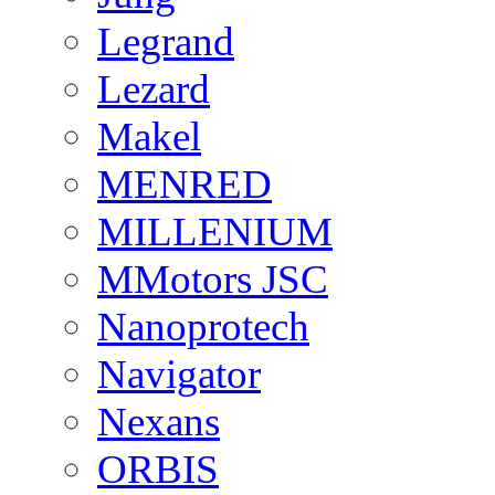
Legrand
Lezard
Makel
MENRED
MILLENIUM
MMotors JSC
Nanoprotech
Navigator
Nexans
ORBIS