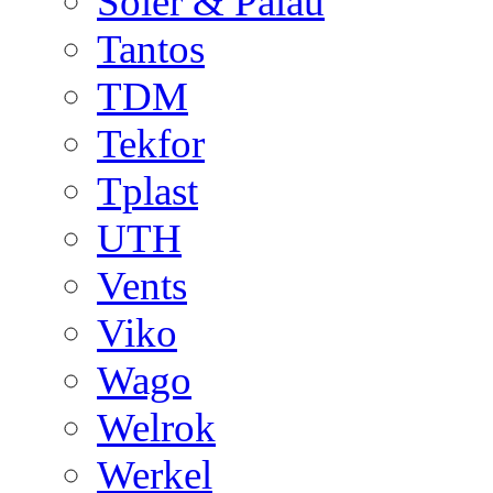
Soler & Palau
Tantos
TDM
Tekfor
Tplast
UTH
Vents
Viko
Wago
Welrok
Werkel