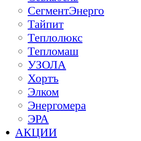
СегментЭнерго
Тайпит
Теплолюкс
Тепломаш
УЗОЛА
Хортъ
Элком
Энергомера
ЭРА
АКЦИИ