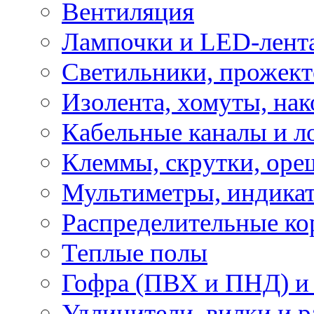
Вентиляция
Лампочки и LED-лент
Светильники, прожект
Изолента, хомуты, нак
Кабельные каналы и л
Клеммы, скрутки, оре
Мультиметры, индикат
Распределительные ко
Теплые полы
Гофра (ПВХ и ПНД) и 
Удлинители, вилки и 