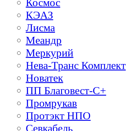
Космос
КЭАЗ
Лисма
Меандр
Меркурий
Нева-Транс Комплект
Новатек
ПП Благовест-С+
Промрукав
Протэкт НПО
Севкабель