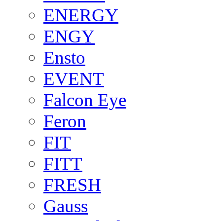
ENERGY
ENGY
Ensto
EVENT
Falcon Eye
Feron
FIT
FITT
FRESH
Gauss