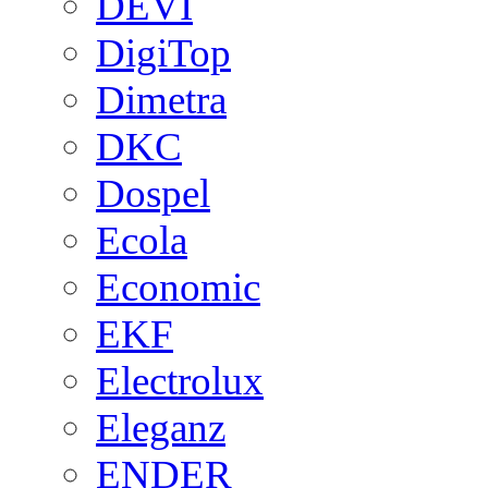
DEVI
DigiTop
Dimetra
DKC
Dospel
Ecola
Economic
EKF
Electrolux
Eleganz
ENDER