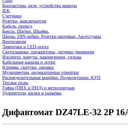
Chint
Контакторы, реле, устройства защиты
IEK
Счетчики
Розетки, выключатели
Кабель, провод
Боксы. Щитки. Шкафы.
Шины. DIN-рейки. Розетки щитовые. Аксессуары
Вентиляция
Лампочки и LED-лента
Светильники, прожекторы, датчики движения
Изолента, хомуты, наконечники, гильзы
Кабельные каналы и лотки
Клеммы, скрутки, орешки
Мультиметры, индикаторные отвертки
Распределительные коробки. Подрозетники. КУП
Теплые полы
Гофра (ПВХ и ПНД) и металлорукав
Удлинители, вилки и разъемы
Дифавтомат DZ47LE-32 2P 16A