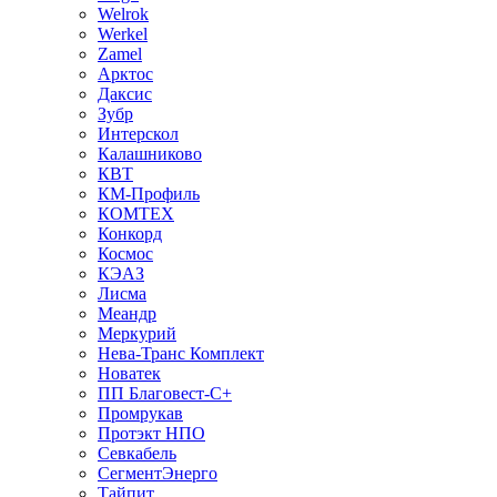
Welrok
Werkel
Zamel
Арктос
Даксис
Зубр
Интерскол
Калашниково
КВТ
КМ-Профиль
КОМТЕХ
Конкорд
Космос
КЭАЗ
Лисма
Меандр
Меркурий
Нева-Транс Комплект
Новатек
ПП Благовест-С+
Промрукав
Протэкт НПО
Севкабель
СегментЭнерго
Тайпит