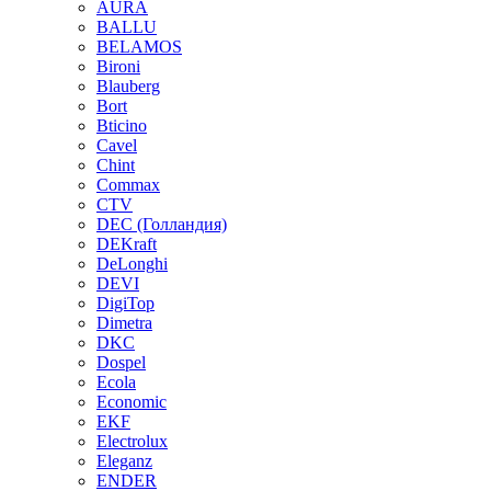
AURA
BALLU
BELAMOS
Bironi
Blauberg
Bort
Bticino
Cavel
Chint
Commax
CTV
DEC (Голландия)
DEKraft
DeLonghi
DEVI
DigiTop
Dimetra
DKC
Dospel
Ecola
Economic
EKF
Electrolux
Eleganz
ENDER