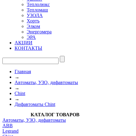
Теплолюкс
Тепломаш
УЗОЛА
Хортъ
Элком
Энергомера
ЭРА
АКЦИИ
КОНТАКТЫ
Главная
→
Автоматы, УЗО, дифавтоматы
→
Chint
→
Дифавтоматы Chint
КАТАЛОГ ТОВАРОВ
Автоматы, УЗО, дифавтоматы
АВВ
Legrand