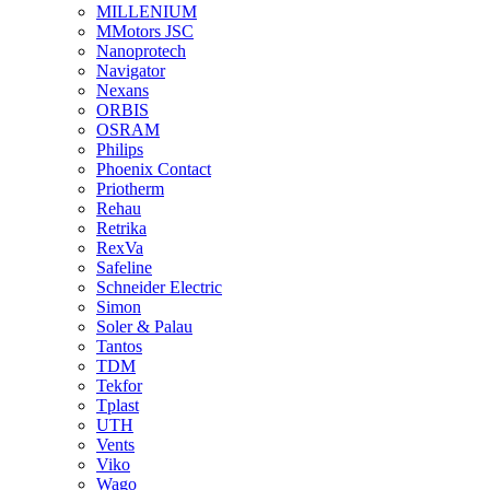
MILLENIUM
MMotors JSC
Nanoprotech
Navigator
Nexans
ORBIS
OSRAM
Philips
Phoenix Contact
Priotherm
Rehau
Retrika
RexVa
Safeline
Schneider Electric
Simon
Soler & Palau
Tantos
TDM
Tekfor
Tplast
UTH
Vents
Viko
Wago