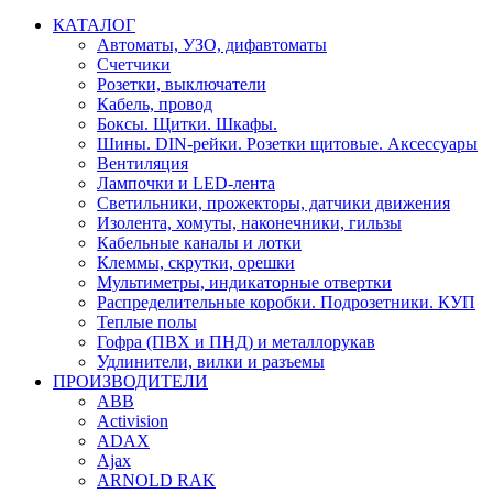
КАТАЛОГ
Автоматы, УЗО, дифавтоматы
Счетчики
Розетки, выключатели
Кабель, провод
Боксы. Щитки. Шкафы.
Шины. DIN-рейки. Розетки щитовые. Аксессуары
Вентиляция
Лампочки и LED-лента
Светильники, прожекторы, датчики движения
Изолента, хомуты, наконечники, гильзы
Кабельные каналы и лотки
Клеммы, скрутки, орешки
Мультиметры, индикаторные отвертки
Распределительные коробки. Подрозетники. КУП
Теплые полы
Гофра (ПВХ и ПНД) и металлорукав
Удлинители, вилки и разъемы
ПРОИЗВОДИТЕЛИ
ABB
Activision
ADAX
Ajax
ARNOLD RAK