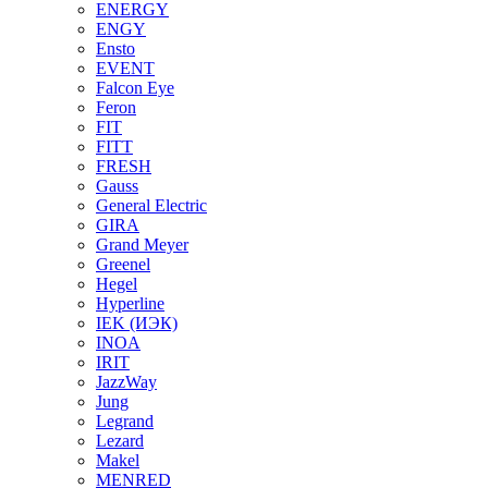
ENERGY
ENGY
Ensto
EVENT
Falcon Eye
Feron
FIT
FITT
FRESH
Gauss
General Electric
GIRA
Grand Meyer
Greenel
Hegel
Hyperline
IEK (ИЭК)
INOA
IRIT
JazzWay
Jung
Legrand
Lezard
Makel
MENRED