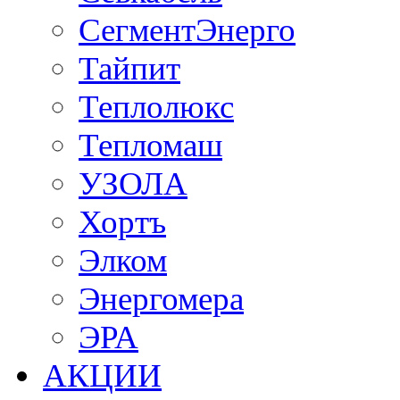
СегментЭнерго
Тайпит
Теплолюкс
Тепломаш
УЗОЛА
Хортъ
Элком
Энергомера
ЭРА
АКЦИИ