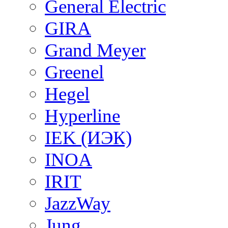
General Electric
GIRA
Grand Meyer
Greenel
Hegel
Hyperline
IEK (ИЭК)
INOA
IRIT
JazzWay
Jung