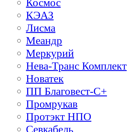
Космос
КЭАЗ
Лисма
Меандр
Меркурий
Нева-Транс Комплект
Новатек
ПП Благовест-С+
Промрукав
Протэкт НПО
Севкабель