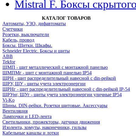
Mistral F. Боксы скрытог
КАТАЛОГ ТОВАРОВ
Автоматы, УЗО, дифавтоматы
Счетчики
Розетки, выключатели
Кабель, провод
Боксы. Щитки. Шкафы.
Schneider Electric. Боксы и щиты
ABB
Tekfor
ЩМП - щит металлический с монтажной панелью
ЩМПМг - щит с монтажной панелью IP54
ЩРН - щит распределительный навесной с din-рейкой
ЩРУ, ЩУ - щиты учета электроэнергии
ЩРНг - щит распределительный навесной с din-рейкой IP-54
ЩРУнг, ЩУг - щиты учета электроэнергии уличные IP54
Vi-Ko
Шины. DIN-рейки. Розетки щитовые. Аксессуары
Вентиляция
Лампочки и LED-лента
Светильники, прожекторы, датчики движения
Изолента, хомуты, наконечники, гильзы
Кабельные каналы и лотки