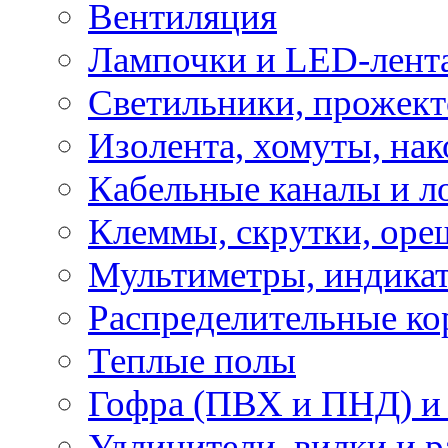
Вентиляция
Лампочки и LED-лент
Светильники, прожект
Изолента, хомуты, нак
Кабельные каналы и л
Клеммы, скрутки, оре
Мультиметры, индикат
Распределительные ко
Теплые полы
Гофра (ПВХ и ПНД) и 
Удлинители, вилки и 