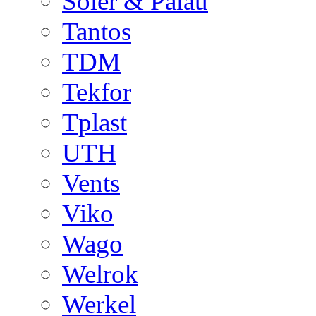
Soler & Palau
Tantos
TDM
Tekfor
Tplast
UTH
Vents
Viko
Wago
Welrok
Werkel