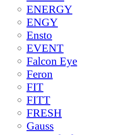
ENERGY
ENGY
Ensto
EVENT
Falcon Eye
Feron
FIT
FITT
FRESH
Gauss