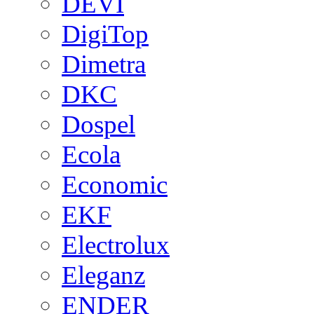
DEVI
DigiTop
Dimetra
DKC
Dospel
Ecola
Economic
EKF
Electrolux
Eleganz
ENDER