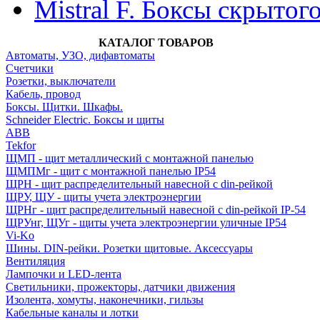
Mistral F. Боксы скрытог
КАТАЛОГ ТОВАРОВ
Автоматы, УЗО, дифавтоматы
Счетчики
Розетки, выключатели
Кабель, провод
Боксы. Щитки. Шкафы.
Schneider Electric. Боксы и щиты
ABB
Tekfor
ЩМП - щит металлический с монтажной панелью
ЩМПМг - щит с монтажной панелью IP54
ЩРН - щит распределительный навесной с din-рейкой
ЩРУ, ЩУ - щиты учета электроэнергии
ЩРНг - щит распределительный навесной с din-рейкой IP-54
ЩРУнг, ЩУг - щиты учета электроэнергии уличные IP54
Vi-Ko
Шины. DIN-рейки. Розетки щитовые. Аксессуары
Вентиляция
Лампочки и LED-лента
Светильники, прожекторы, датчики движения
Изолента, хомуты, наконечники, гильзы
Кабельные каналы и лотки