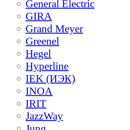
General Electric
GIRA
Grand Meyer
Greenel
Hegel
Hyperline
IEK (ИЭК)
INOA
IRIT
JazzWay
Jung