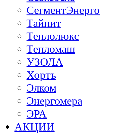
СегментЭнерго
Тайпит
Теплолюкс
Тепломаш
УЗОЛА
Хортъ
Элком
Энергомера
ЭРА
АКЦИИ