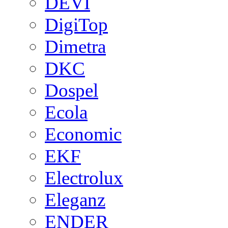
DEVI
DigiTop
Dimetra
DKC
Dospel
Ecola
Economic
EKF
Electrolux
Eleganz
ENDER