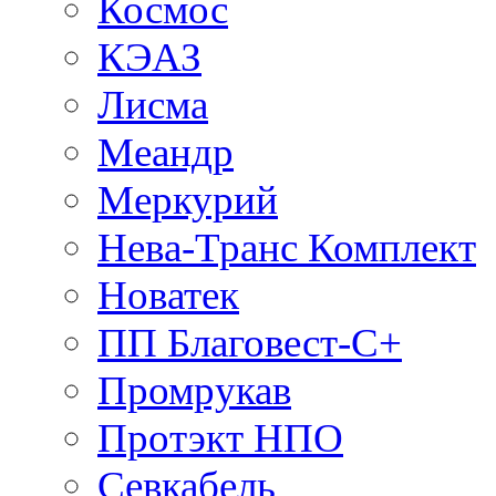
Космос
КЭАЗ
Лисма
Меандр
Меркурий
Нева-Транс Комплект
Новатек
ПП Благовест-С+
Промрукав
Протэкт НПО
Севкабель