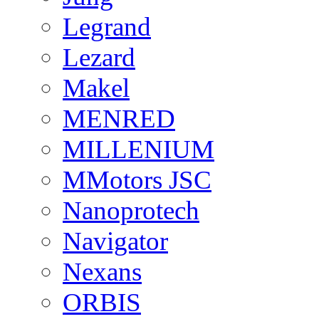
Legrand
Lezard
Makel
MENRED
MILLENIUM
MMotors JSC
Nanoprotech
Navigator
Nexans
ORBIS