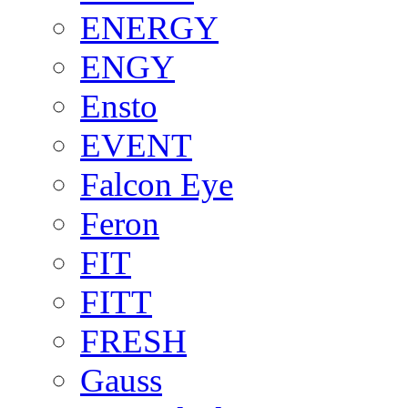
ENERGY
ENGY
Ensto
EVENT
Falcon Eye
Feron
FIT
FITT
FRESH
Gauss