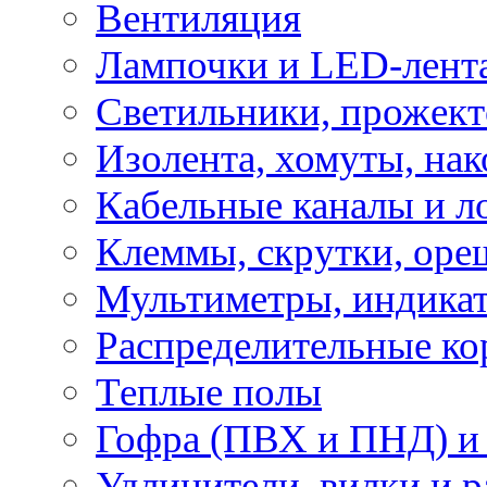
Вентиляция
Лампочки и LED-лент
Светильники, прожект
Изолента, хомуты, нак
Кабельные каналы и л
Клеммы, скрутки, оре
Мультиметры, индикат
Распределительные ко
Теплые полы
Гофра (ПВХ и ПНД) и 
Удлинители, вилки и 