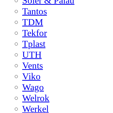
Soler & Palau
Tantos
TDM
Tekfor
Tplast
UTH
Vents
Viko
Wago
Welrok
Werkel