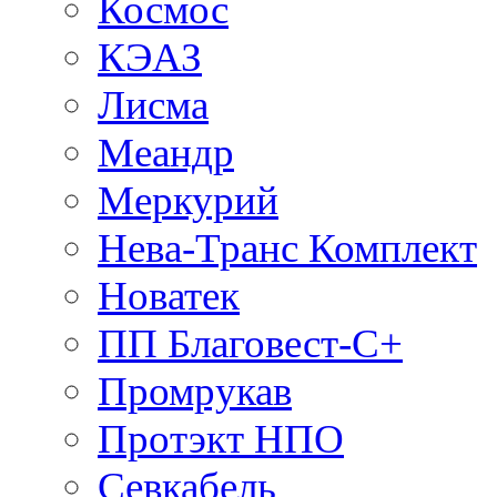
Космос
КЭАЗ
Лисма
Меандр
Меркурий
Нева-Транс Комплект
Новатек
ПП Благовест-С+
Промрукав
Протэкт НПО
Севкабель