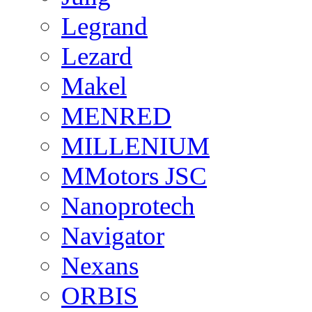
Legrand
Lezard
Makel
MENRED
MILLENIUM
MMotors JSC
Nanoprotech
Navigator
Nexans
ORBIS