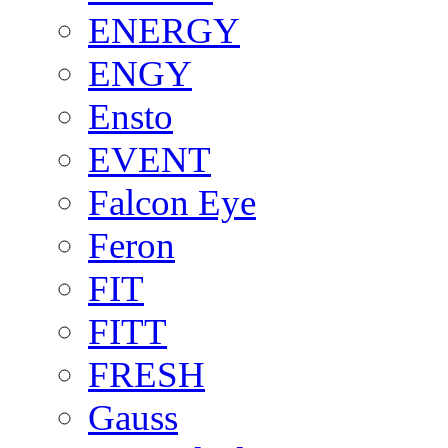
ENERGY
ENGY
Ensto
EVENT
Falcon Eye
Feron
FIT
FITT
FRESH
Gauss