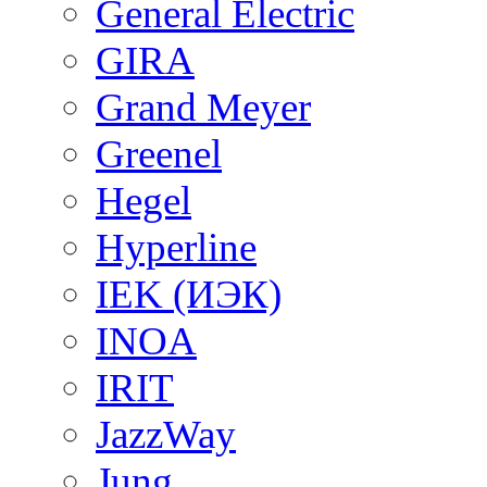
General Electric
GIRA
Grand Meyer
Greenel
Hegel
Hyperline
IEK (ИЭК)
INOA
IRIT
JazzWay
Jung