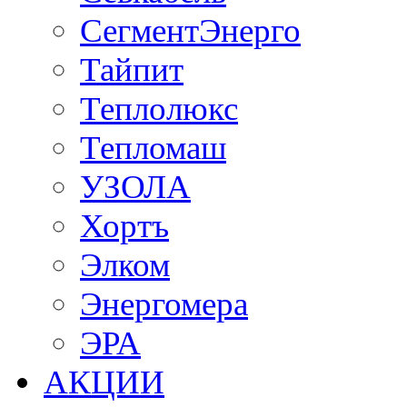
СегментЭнерго
Тайпит
Теплолюкс
Тепломаш
УЗОЛА
Хортъ
Элком
Энергомера
ЭРА
АКЦИИ