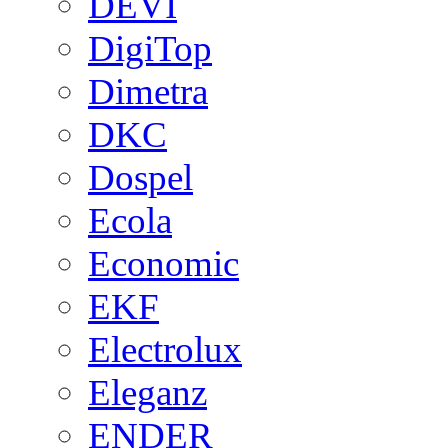
DEVI
DigiTop
Dimetra
DKC
Dospel
Ecola
Economic
EKF
Electrolux
Eleganz
ENDER