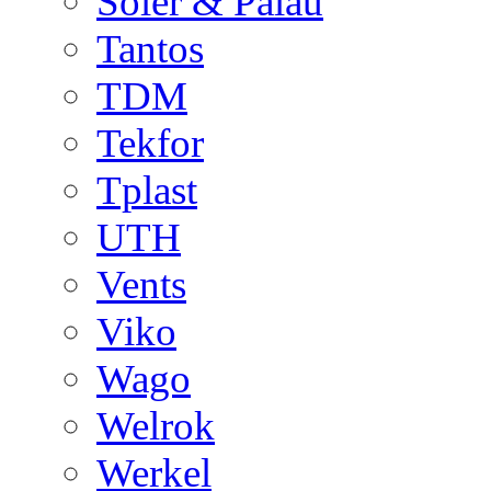
Soler & Palau
Tantos
TDM
Tekfor
Tplast
UTH
Vents
Viko
Wago
Welrok
Werkel