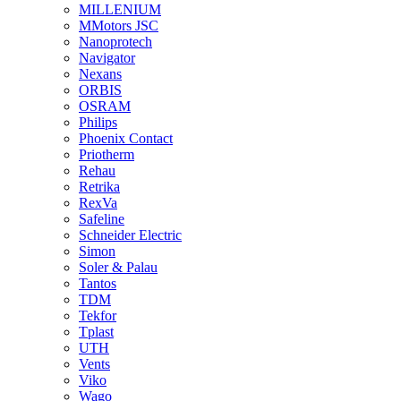
MILLENIUM
MMotors JSC
Nanoprotech
Navigator
Nexans
ORBIS
OSRAM
Philips
Phoenix Contact
Priotherm
Rehau
Retrika
RexVa
Safeline
Schneider Electric
Simon
Soler & Palau
Tantos
TDM
Tekfor
Tplast
UTH
Vents
Viko
Wago