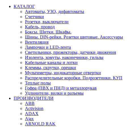
КАТАЛОГ
Автоматы, УЗО, дифавтоматы
Счетчики
Розетки, выключатели
Кабель, провод
Боксы. Щитки. Шкафы.
Шины. DIN-рейки. Розетки щитовые. Аксессуары
Вентиляция
Лампочки и LED-лента
Светильники, прожекторы, датчики движения
Изолента, хомуты, наконечники, гильзы
Кабельные каналы и лотки
Клеммы, скрутки, орешки
Мультиметры, индикаторные отвертки
Распределительные коробки. Подрозетники. КУП
Теплые полы
Гофра (ПВХ и ПНД) и металлорукав
Удлинители, вилки и разъемы
ПРОИЗВОДИТЕЛИ
ABB
Activision
ADAX
Ajax
ARNOLD RAK