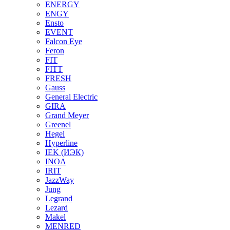
ENERGY
ENGY
Ensto
EVENT
Falcon Eye
Feron
FIT
FITT
FRESH
Gauss
General Electric
GIRA
Grand Meyer
Greenel
Hegel
Hyperline
IEK (ИЭК)
INOA
IRIT
JazzWay
Jung
Legrand
Lezard
Makel
MENRED