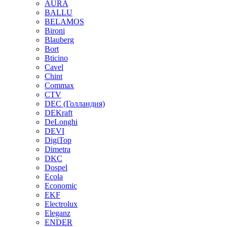
AURA
BALLU
BELAMOS
Bironi
Blauberg
Bort
Bticino
Cavel
Chint
Commax
CTV
DEC (Голландия)
DEKraft
DeLonghi
DEVI
DigiTop
Dimetra
DKC
Dospel
Ecola
Economic
EKF
Electrolux
Eleganz
ENDER