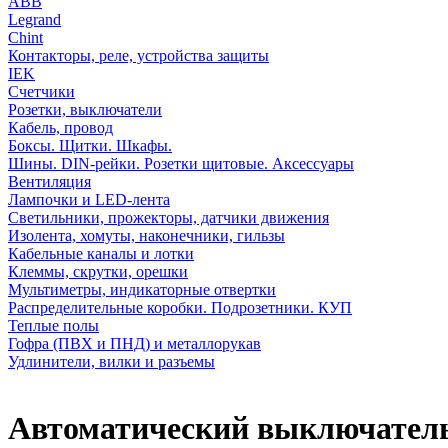
АВВ
Legrand
Chint
Контакторы, реле, устройства защиты
IEK
Счетчики
Розетки, выключатели
Кабель, провод
Боксы. Щитки. Шкафы.
Шины. DIN-рейки. Розетки щитовые. Аксессуары
Вентиляция
Лампочки и LED-лента
Светильники, прожекторы, датчики движения
Изолента, хомуты, наконечники, гильзы
Кабельные каналы и лотки
Клеммы, скрутки, орешки
Мультиметры, индикаторные отвертки
Распределительные коробки. Подрозетники. КУП
Теплые полы
Гофра (ПВХ и ПНД) и металлорукав
Удлинители, вилки и разъемы
Автоматический выключатель 