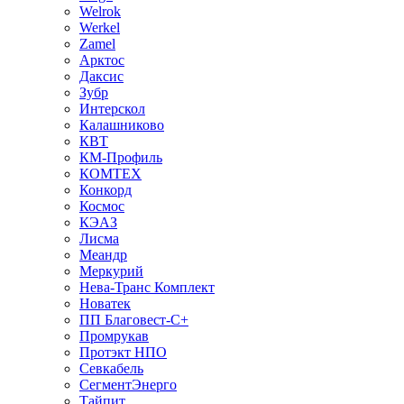
Welrok
Werkel
Zamel
Арктос
Даксис
Зубр
Интерскол
Калашниково
КВТ
КМ-Профиль
КОМТЕХ
Конкорд
Космос
КЭАЗ
Лисма
Меандр
Меркурий
Нева-Транс Комплект
Новатек
ПП Благовест-С+
Промрукав
Протэкт НПО
Севкабель
СегментЭнерго
Тайпит