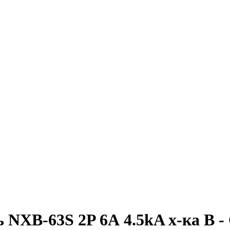
NXB-63S 2P 6А 4.5kA х-ка B - 