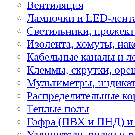
Вентиляция
Лампочки и LED-лент
Светильники, прожект
Изолента, хомуты, нак
Кабельные каналы и л
Клеммы, скрутки, оре
Мультиметры, индикат
Распределительные ко
Теплые полы
Гофра (ПВХ и ПНД) и 
Удлинители, вилки и 