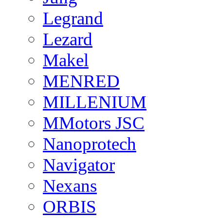
Legrand
Lezard
Makel
MENRED
MILLENIUM
MMotors JSC
Nanoprotech
Navigator
Nexans
ORBIS