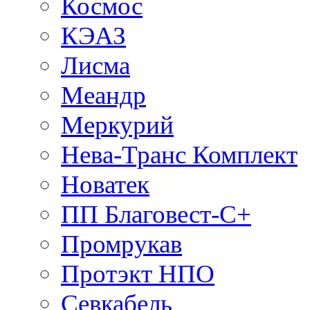
Космос
КЭАЗ
Лисма
Меандр
Меркурий
Нева-Транс Комплект
Новатек
ПП Благовест-С+
Промрукав
Протэкт НПО
Севкабель