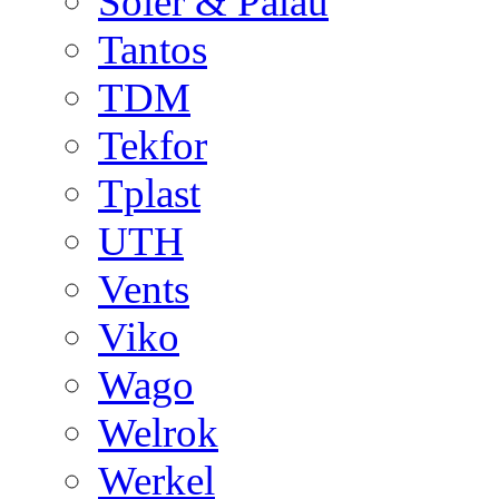
Soler & Palau
Tantos
TDM
Tekfor
Tplast
UTH
Vents
Viko
Wago
Welrok
Werkel