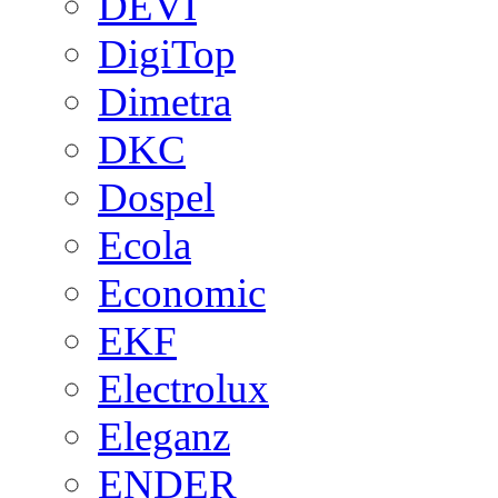
DEVI
DigiTop
Dimetra
DKC
Dospel
Ecola
Economic
EKF
Electrolux
Eleganz
ENDER