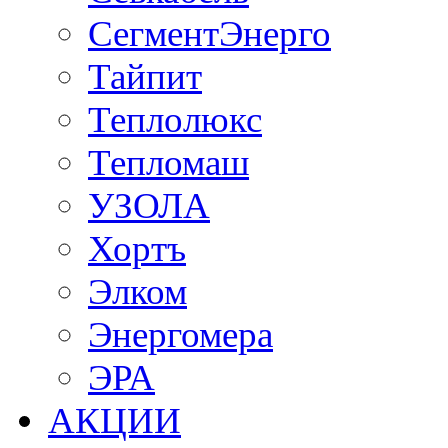
СегментЭнерго
Тайпит
Теплолюкс
Тепломаш
УЗОЛА
Хортъ
Элком
Энергомера
ЭРА
АКЦИИ