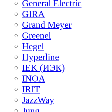
General Electric
GIRA
Grand Meyer
Greenel
Hegel
Hyperline
IEK (ИЭК)
INOA
IRIT
JazzWay
Jung