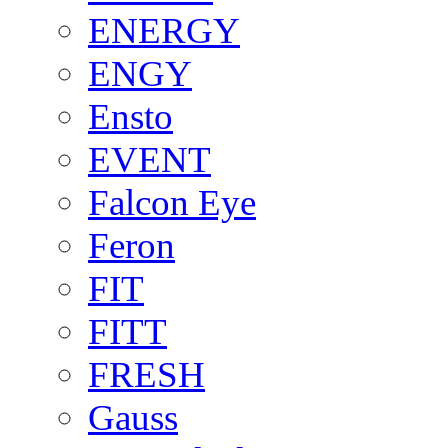
ENERGY
ENGY
Ensto
EVENT
Falcon Eye
Feron
FIT
FITT
FRESH
Gauss