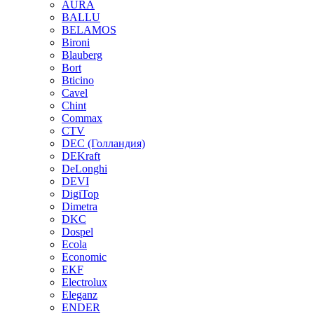
AURA
BALLU
BELAMOS
Bironi
Blauberg
Bort
Bticino
Cavel
Chint
Commax
CTV
DEC (Голландия)
DEKraft
DeLonghi
DEVI
DigiTop
Dimetra
DKC
Dospel
Ecola
Economic
EKF
Electrolux
Eleganz
ENDER