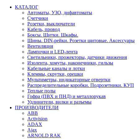
КАТАЛОГ
Автоматы, УЗО, дифавтоматы
Счетчики
Розетки, выключатели
Кабель, провод
Боксы. Щитки. Шкафы.
Шины. DIN-рейки. Розетки щитовые. Аксессуары
Вентиляция
Лампочки и LED-лента
Светильники, прожекторы, датчики движения
Изолента, хомуты, наконечники, гильзы
Кабельные каналы и лотки
Клеммы, скрутки, орешки
Мультиметры, индикаторные отвертки
Распределительные коробки. Подрозетники. КУП
Теплые полы
Гофра (ПВХ и ПНД) и металлорукав
Удлинители, вилки и разъемы
ПРОИЗВОДИТЕЛИ
ABB
Activision
ADAX
Ajax
ARNOLD RAK