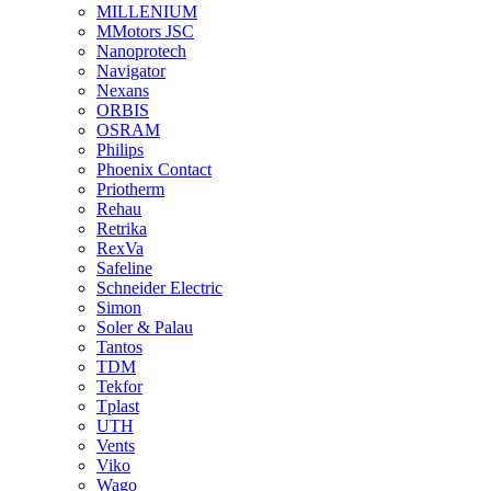
MILLENIUM
MMotors JSC
Nanoprotech
Navigator
Nexans
ORBIS
OSRAM
Philips
Phoenix Contact
Priotherm
Rehau
Retrika
RexVa
Safeline
Schneider Electric
Simon
Soler & Palau
Tantos
TDM
Tekfor
Tplast
UTH
Vents
Viko
Wago