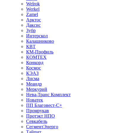
Welrok
Werkel
Zamel
Арктос
Даксис
Зубр
Интерскол
Калашниково
КВТ
КМ-Профиль
КОМТЕХ
Конкорд
Космос
КЭАЗ
Лисма
Меандр
Меркурий
Нева-Транс Комплект
Новатек
ПП Благовест-С+
Промрукав
Протэкт НПО
Севкабель
СегментЭнерго
Тайпит