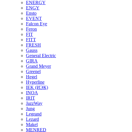
ENERGY
ENGY
Ensto
EVENT
Falcon Eye
Feron
FIT
FITT
FRESH
Gauss
General Electric
GIRA
Grand Meyer
Greenel
Hegel
Hyperline
IEK (ИЭК)
INOA
IRIT
JazzWay
Jung
Legrand
Lezard
Makel
MENRED