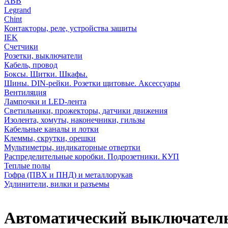
АВВ
Legrand
Chint
Контакторы, реле, устройства защиты
IEK
Счетчики
Розетки, выключатели
Кабель, провод
Боксы. Щитки. Шкафы.
Шины. DIN-рейки. Розетки щитовые. Аксессуары
Вентиляция
Лампочки и LED-лента
Светильники, прожекторы, датчики движения
Изолента, хомуты, наконечники, гильзы
Кабельные каналы и лотки
Клеммы, скрутки, орешки
Мультиметры, индикаторные отвертки
Распределительные коробки. Подрозетники. КУП
Теплые полы
Гофра (ПВХ и ПНД) и металлорукав
Удлинители, вилки и разъемы
Автоматический выключатель N