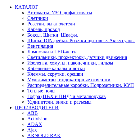
КАТАЛОГ
Автоматы, УЗО, дифавтоматы
Счетчики
Розетки, выключатели
Кабель, провод
Боксы. Щитки. Шкафы.
Шины. DIN-рейки. Розетки щитовые. Аксессуары
Вентиляция
Лампочки и LED-лента
Светильники, прожекторы, датчики движения
Изолента, хомуты, наконечники, гильзы
Кабельные каналы и лотки
Клеммы, скрутки, орешки
Мультиметры, индикаторные отвертки
Распределительные коробки. Подрозетники. КУП
Теплые полы
Гофра (ПВХ и ПНД) и металлорукав
Удлинители, вилки и разъемы
ПРОИЗВОДИТЕЛИ
ABB
Activision
ADAX
Ajax
ARNOLD RAK