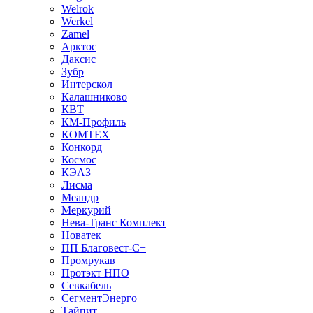
Welrok
Werkel
Zamel
Арктос
Даксис
Зубр
Интерскол
Калашниково
КВТ
КМ-Профиль
КОМТЕХ
Конкорд
Космос
КЭАЗ
Лисма
Меандр
Меркурий
Нева-Транс Комплект
Новатек
ПП Благовест-С+
Промрукав
Протэкт НПО
Севкабель
СегментЭнерго
Тайпит