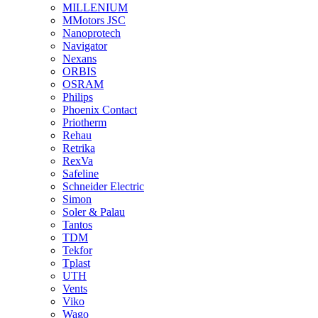
MILLENIUM
MMotors JSC
Nanoprotech
Navigator
Nexans
ORBIS
OSRAM
Philips
Phoenix Contact
Priotherm
Rehau
Retrika
RexVa
Safeline
Schneider Electric
Simon
Soler & Palau
Tantos
TDM
Tekfor
Tplast
UTH
Vents
Viko
Wago