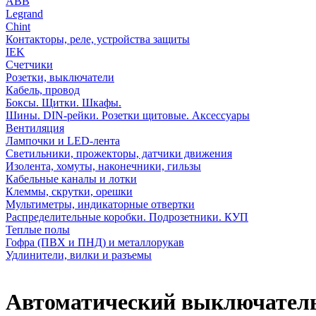
АВВ
Legrand
Chint
Контакторы, реле, устройства защиты
IEK
Счетчики
Розетки, выключатели
Кабель, провод
Боксы. Щитки. Шкафы.
Шины. DIN-рейки. Розетки щитовые. Аксессуары
Вентиляция
Лампочки и LED-лента
Светильники, прожекторы, датчики движения
Изолента, хомуты, наконечники, гильзы
Кабельные каналы и лотки
Клеммы, скрутки, орешки
Мультиметры, индикаторные отвертки
Распределительные коробки. Подрозетники. КУП
Теплые полы
Гофра (ПВХ и ПНД) и металлорукав
Удлинители, вилки и разъемы
Автоматический выключатель 