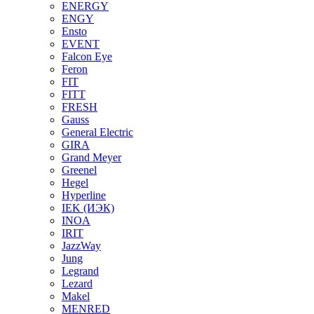
ENERGY
ENGY
Ensto
EVENT
Falcon Eye
Feron
FIT
FITT
FRESH
Gauss
General Electric
GIRA
Grand Meyer
Greenel
Hegel
Hyperline
IEK (ИЭК)
INOA
IRIT
JazzWay
Jung
Legrand
Lezard
Makel
MENRED