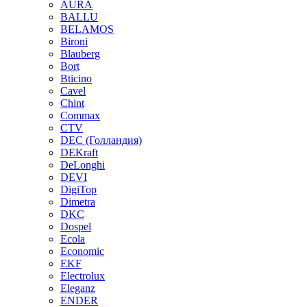
AURA
BALLU
BELAMOS
Bironi
Blauberg
Bort
Bticino
Cavel
Chint
Commax
CTV
DEC (Голландия)
DEKraft
DeLonghi
DEVI
DigiTop
Dimetra
DKC
Dospel
Ecola
Economic
EKF
Electrolux
Eleganz
ENDER