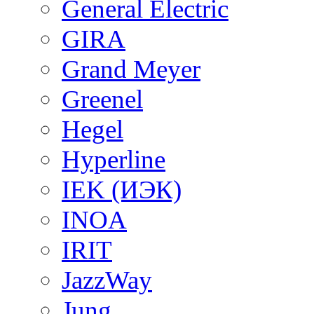
General Electric
GIRA
Grand Meyer
Greenel
Hegel
Hyperline
IEK (ИЭК)
INOA
IRIT
JazzWay
Jung