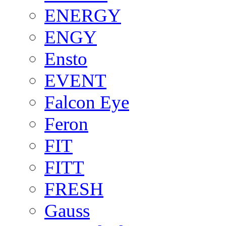
ENERGY
ENGY
Ensto
EVENT
Falcon Eye
Feron
FIT
FITT
FRESH
Gauss