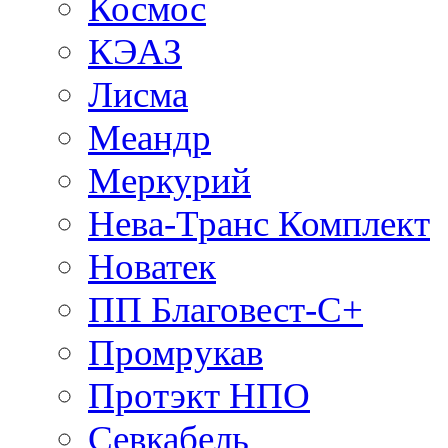
Космос
КЭАЗ
Лисма
Меандр
Меркурий
Нева-Транс Комплект
Новатек
ПП Благовест-С+
Промрукав
Протэкт НПО
Севкабель