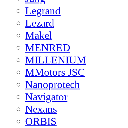
Legrand
Lezard
Makel
MENRED
MILLENIUM
MMotors JSC
Nanoprotech
Navigator
Nexans
ORBIS