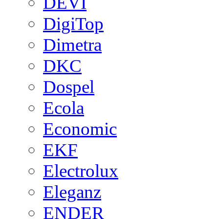
DEVI
DigiTop
Dimetra
DKC
Dospel
Ecola
Economic
EKF
Electrolux
Eleganz
ENDER