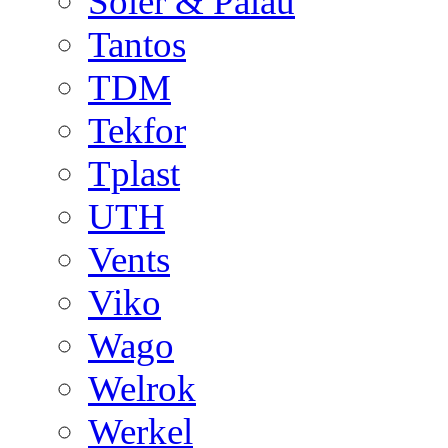
Soler & Palau
Tantos
TDM
Tekfor
Tplast
UTH
Vents
Viko
Wago
Welrok
Werkel