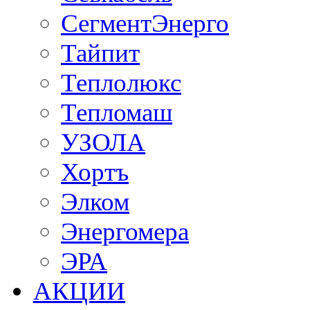
СегментЭнерго
Тайпит
Теплолюкс
Тепломаш
УЗОЛА
Хортъ
Элком
Энергомера
ЭРА
АКЦИИ