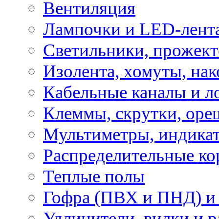
Вентиляция
Лампочки и LED-лент
Светильники, прожект
Изолента, хомуты, нак
Кабельные каналы и л
Клеммы, скрутки, оре
Мультиметры, индикат
Распределительные ко
Теплые полы
Гофра (ПВХ и ПНД) и 
Удлинители, вилки и 