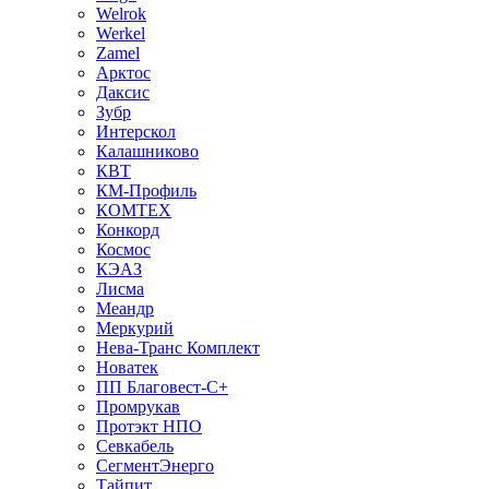
Welrok
Werkel
Zamel
Арктос
Даксис
Зубр
Интерскол
Калашниково
КВТ
КМ-Профиль
КОМТЕХ
Конкорд
Космос
КЭАЗ
Лисма
Меандр
Меркурий
Нева-Транс Комплект
Новатек
ПП Благовест-С+
Промрукав
Протэкт НПО
Севкабель
СегментЭнерго
Тайпит