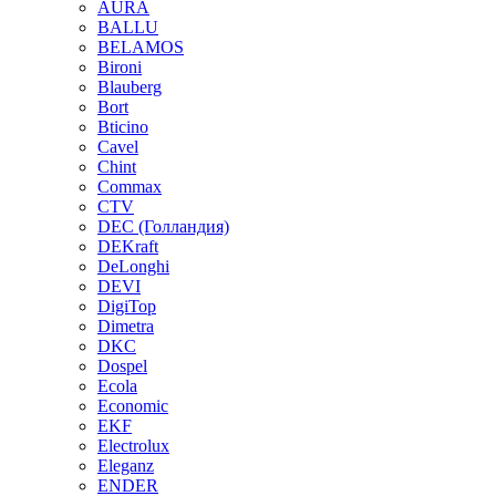
AURA
BALLU
BELAMOS
Bironi
Blauberg
Bort
Bticino
Cavel
Chint
Commax
CTV
DEC (Голландия)
DEKraft
DeLonghi
DEVI
DigiTop
Dimetra
DKC
Dospel
Ecola
Economic
EKF
Electrolux
Eleganz
ENDER