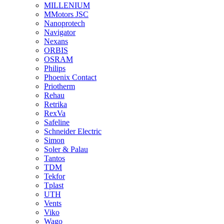
MILLENIUM
MMotors JSC
Nanoprotech
Navigator
Nexans
ORBIS
OSRAM
Philips
Phoenix Contact
Priotherm
Rehau
Retrika
RexVa
Safeline
Schneider Electric
Simon
Soler & Palau
Tantos
TDM
Tekfor
Tplast
UTH
Vents
Viko
Wago