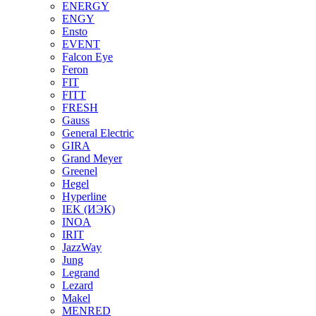
ENERGY
ENGY
Ensto
EVENT
Falcon Eye
Feron
FIT
FITT
FRESH
Gauss
General Electric
GIRA
Grand Meyer
Greenel
Hegel
Hyperline
IEK (ИЭК)
INOA
IRIT
JazzWay
Jung
Legrand
Lezard
Makel
MENRED