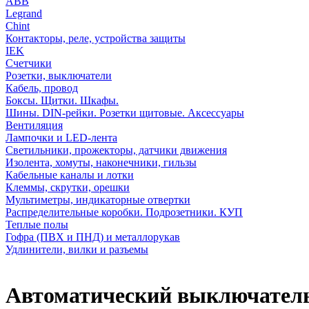
АВВ
Legrand
Chint
Контакторы, реле, устройства защиты
IEK
Счетчики
Розетки, выключатели
Кабель, провод
Боксы. Щитки. Шкафы.
Шины. DIN-рейки. Розетки щитовые. Аксессуары
Вентиляция
Лампочки и LED-лента
Светильники, прожекторы, датчики движения
Изолента, хомуты, наконечники, гильзы
Кабельные каналы и лотки
Клеммы, скрутки, орешки
Мультиметры, индикаторные отвертки
Распределительные коробки. Подрозетники. КУП
Теплые полы
Гофра (ПВХ и ПНД) и металлорукав
Удлинители, вилки и разъемы
Автоматический выключатель 