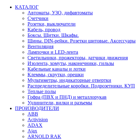
КАТАЛОГ
Автоматы, УЗО, дифавтоматы
Счетчики
Розетки, выключатели
Кабель, провод
Боксы. Щитки. Шкафы.
Шины. DIN-рейки. Розетки щитовые. Аксессуары
Вентиляция
Лампочки и LED-лента
Светильники, прожекторы, датчики движения
Изолента, хомуты, наконечники, гильзы
Кабельные каналы и лотки
Клеммы, скрутки, орешки
Мультиметры, индикаторные отвертки
Распределительные коробки. Подрозетники. КУП
Теплые полы
Гофра (ПВХ и ПНД) и металлорукав
Удлинители, вилки и разъемы
ПРОИЗВОДИТЕЛИ
ABB
Activision
ADAX
Ajax
ARNOLD RAK