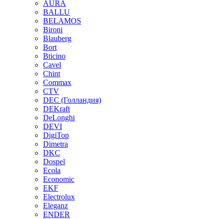
AURA
BALLU
BELAMOS
Bironi
Blauberg
Bort
Bticino
Cavel
Chint
Commax
CTV
DEC (Голландия)
DEKraft
DeLonghi
DEVI
DigiTop
Dimetra
DKC
Dospel
Ecola
Economic
EKF
Electrolux
Eleganz
ENDER