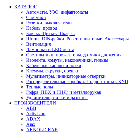
КАТАЛОГ
Автоматы, УЗО, дифавтоматы
Счетчики
Розетки, выключатели
Кабель, провод
Боксы. Щитки. Шкафы.
Шины. DIN-рейки. Розетки щитовые. Аксессуары
Вентиляция
Лампочки и LED-лента
Светильники, прожекторы, датчики движения
Изолента, хомуты, наконечники, гильзы
Кабельные каналы и лотки
Клеммы, скрутки, орешки
Мультиметры, индикаторные отвертки
Распределительные коробки. Подрозетники. КУП
Теплые полы
Гофра (ПВХ и ПНД) и металлорукав
Удлинители, вилки и разъемы
ПРОИЗВОДИТЕЛИ
ABB
Activision
ADAX
Ajax
ARNOLD RAK