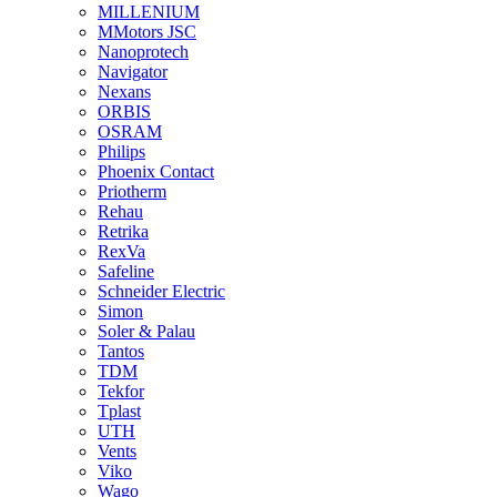
MILLENIUM
MMotors JSC
Nanoprotech
Navigator
Nexans
ORBIS
OSRAM
Philips
Phoenix Contact
Priotherm
Rehau
Retrika
RexVa
Safeline
Schneider Electric
Simon
Soler & Palau
Tantos
TDM
Tekfor
Tplast
UTH
Vents
Viko
Wago