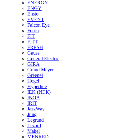
ENERGY
ENGY
Ensto
EVENT
Falcon Eye
Feron
FIT
FITT
FRESH
Gauss
General Electric
GIRA
Grand Meyer
Greenel
Hegel
Hyperline
IEK (ИЭК)
INOA
IRIT
JazzWay
Jung
Legrand
Lezard
Makel
MENRED