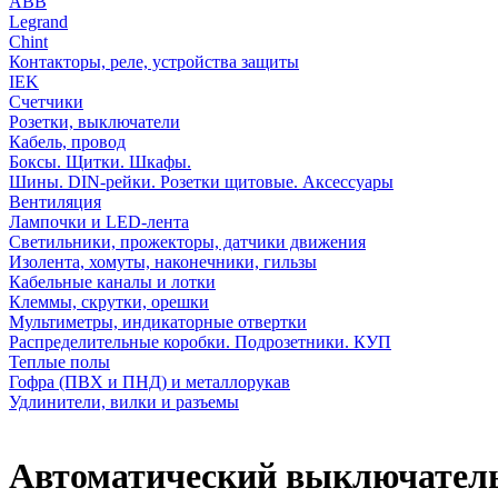
АВВ
Legrand
Chint
Контакторы, реле, устройства защиты
IEK
Счетчики
Розетки, выключатели
Кабель, провод
Боксы. Щитки. Шкафы.
Шины. DIN-рейки. Розетки щитовые. Аксессуары
Вентиляция
Лампочки и LED-лента
Светильники, прожекторы, датчики движения
Изолента, хомуты, наконечники, гильзы
Кабельные каналы и лотки
Клеммы, скрутки, орешки
Мультиметры, индикаторные отвертки
Распределительные коробки. Подрозетники. КУП
Теплые полы
Гофра (ПВХ и ПНД) и металлорукав
Удлинители, вилки и разъемы
Автоматический выключатель 