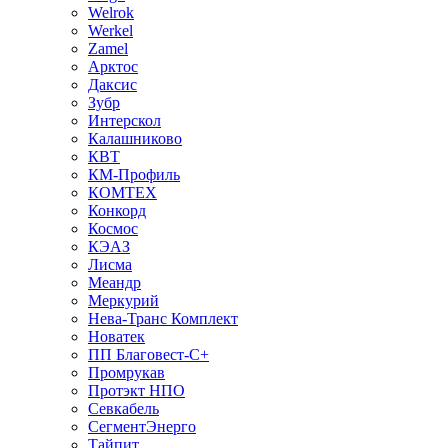
Welrok
Werkel
Zamel
Арктос
Даксис
Зубр
Интерскол
Калашниково
КВТ
КМ-Профиль
КОМТЕХ
Конкорд
Космос
КЭАЗ
Лисма
Меандр
Меркурий
Нева-Транс Комплект
Новатек
ПП Благовест-С+
Промрукав
Протэкт НПО
Севкабель
СегментЭнерго
Тайпит