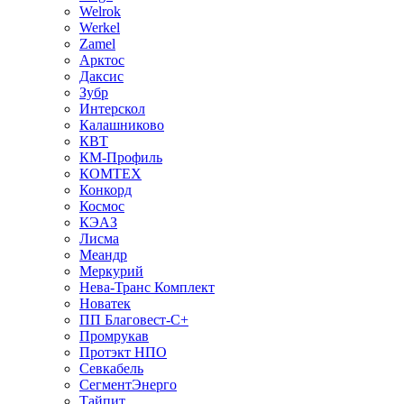
Welrok
Werkel
Zamel
Арктос
Даксис
Зубр
Интерскол
Калашниково
КВТ
КМ-Профиль
КОМТЕХ
Конкорд
Космос
КЭАЗ
Лисма
Меандр
Меркурий
Нева-Транс Комплект
Новатек
ПП Благовест-С+
Промрукав
Протэкт НПО
Севкабель
СегментЭнерго
Тайпит