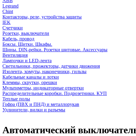
АВВ
Legrand
Chint
Контакторы, реле, устройства защиты
IEK
Счетчики
Розетки, выключатели
Кабель, провод
Боксы. Щитки. Шкафы.
Шины. DIN-рейки. Розетки щитовые. Аксессуары
Вентиляция
Лампочки и LED-лента
Светильники, прожекторы, датчики движения
Изолента, хомуты, наконечники, гильзы
Кабельные каналы и лотки
Клеммы, скрутки, орешки
Мультиметры, индикаторные отвертки
Распределительные коробки. Подрозетники. КУП
Теплые полы
Гофра (ПВХ и ПНД) и металлорукав
Удлинители, вилки и разъемы
Автоматический выключатель 