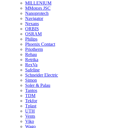
MILLENIUM
MMotors JSC
Nanoprotech
Navigator
Nexans
ORBIS
OSRAM
Philips
Phoenix Contact
Priotherm
Rehau
Retrika
RexVa
Safeline
Schneider Electric
Simon
Soler & Palau
Tantos
TDM
Tekfor
Tplast
UTH
Vents
Viko
Wago