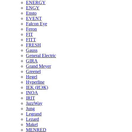
ENERGY
ENGY
Ensto
EVENT
Falcon Eye
Feron
FIT
FITT
FRESH
Gauss
General Electric
GIRA
Grand Meyer
Greenel
Hegel
Hyperline
IEK (ИЭК)
INOA
IRIT
JazzWay
Jung
Legrand
Lezard
Makel
MENRED