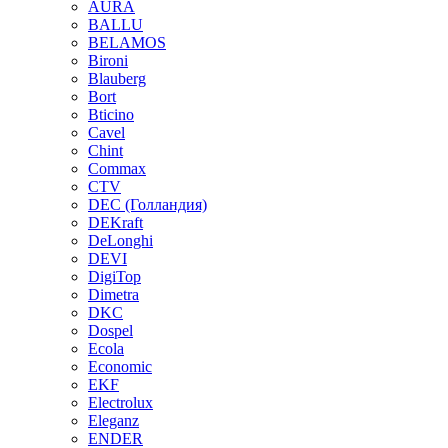
AURA
BALLU
BELAMOS
Bironi
Blauberg
Bort
Bticino
Cavel
Chint
Commax
CTV
DEC (Голландия)
DEKraft
DeLonghi
DEVI
DigiTop
Dimetra
DKC
Dospel
Ecola
Economic
EKF
Electrolux
Eleganz
ENDER