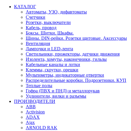
КАТАЛОГ
Автоматы, УЗО, дифавтоматы
Счетчики
Розетки, выключатели
Кабель, провод
Боксы. Щитки. Шкафы.
Шины. DIN-рейки. Розетки щитовые. Аксессуары
Вентиляция
Лампочки и LED-лента
Светильники, прожекторы, датчики движения
Изолента, хомуты, наконечники, гильзы
Кабельные каналы и лотки
Клеммы, скрутки, орешки
Мультиметры, индикаторные отвертки
Распределительные коробки. Подрозетники. КУП
Теплые полы
Гофра (ПВХ и ПНД) и металлорукав
Удлинители, вилки и разъемы
ПРОИЗВОДИТЕЛИ
ABB
Activision
ADAX
Ajax
ARNOLD RAK