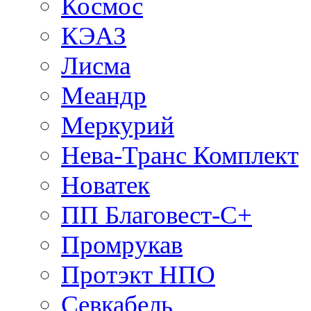
Космос
КЭАЗ
Лисма
Меандр
Меркурий
Нева-Транс Комплект
Новатек
ПП Благовест-С+
Промрукав
Протэкт НПО
Севкабель