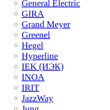
General Electric
GIRA
Grand Meyer
Greenel
Hegel
Hyperline
IEK (ИЭК)
INOA
IRIT
JazzWay
Jung