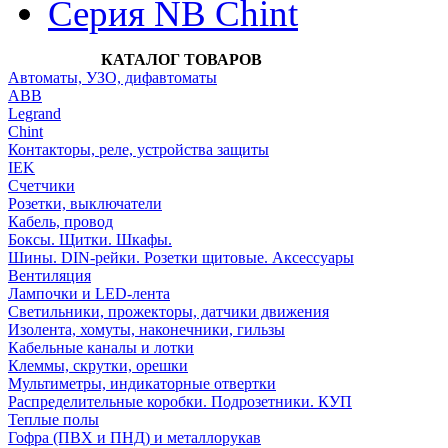
Серия NB Chint
КАТАЛОГ ТОВАРОВ
Автоматы, УЗО, дифавтоматы
АВВ
Legrand
Chint
Контакторы, реле, устройства защиты
IEK
Счетчики
Розетки, выключатели
Кабель, провод
Боксы. Щитки. Шкафы.
Шины. DIN-рейки. Розетки щитовые. Аксессуары
Вентиляция
Лампочки и LED-лента
Светильники, прожекторы, датчики движения
Изолента, хомуты, наконечники, гильзы
Кабельные каналы и лотки
Клеммы, скрутки, орешки
Мультиметры, индикаторные отвертки
Распределительные коробки. Подрозетники. КУП
Теплые полы
Гофра (ПВХ и ПНД) и металлорукав