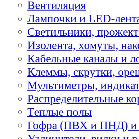
Вентиляция
Лампочки и LED-лент
Светильники, прожект
Изолента, хомуты, нак
Кабельные каналы и л
Клеммы, скрутки, оре
Мультиметры, индикат
Распределительные ко
Теплые полы
Гофра (ПВХ и ПНД) и 
Удлинители, вилки и 