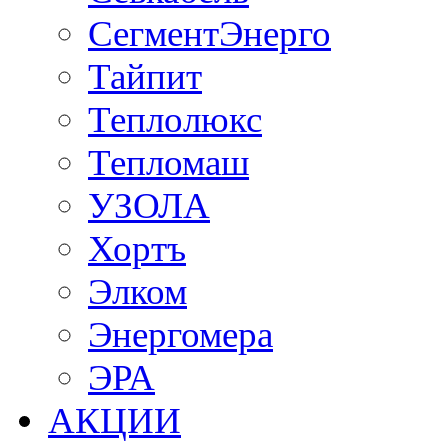
СегментЭнерго
Тайпит
Теплолюкс
Тепломаш
УЗОЛА
Хортъ
Элком
Энергомера
ЭРА
АКЦИИ