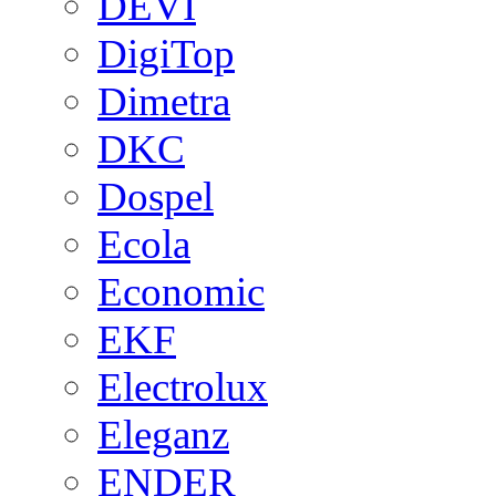
DEVI
DigiTop
Dimetra
DKC
Dospel
Ecola
Economic
EKF
Electrolux
Eleganz
ENDER