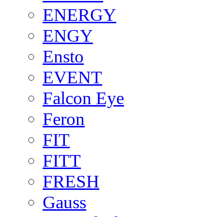
ENERGY
ENGY
Ensto
EVENT
Falcon Eye
Feron
FIT
FITT
FRESH
Gauss