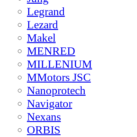
Legrand
Lezard
Makel
MENRED
MILLENIUM
MMotors JSC
Nanoprotech
Navigator
Nexans
ORBIS