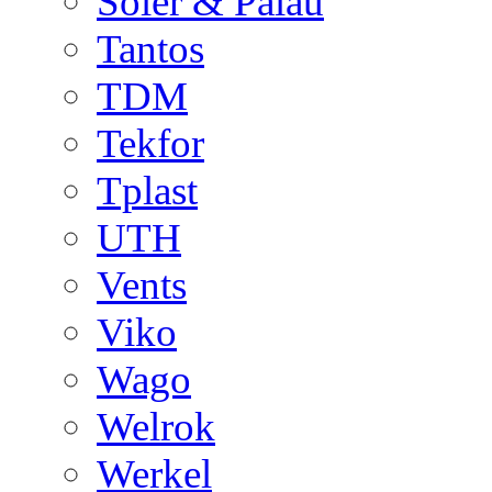
Soler & Palau
Tantos
TDM
Tekfor
Tplast
UTH
Vents
Viko
Wago
Welrok
Werkel