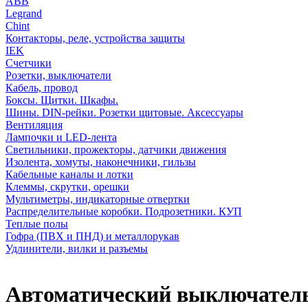
АВВ
Legrand
Chint
Контакторы, реле, устройства защиты
IEK
Счетчики
Розетки, выключатели
Кабель, провод
Боксы. Щитки. Шкафы.
Шины. DIN-рейки. Розетки щитовые. Аксессуары
Вентиляция
Лампочки и LED-лента
Светильники, прожекторы, датчики движения
Изолента, хомуты, наконечники, гильзы
Кабельные каналы и лотки
Клеммы, скрутки, орешки
Мультиметры, индикаторные отвертки
Распределительные коробки. Подрозетники. КУП
Теплые полы
Гофра (ПВХ и ПНД) и металлорукав
Удлинители, вилки и разъемы
Автоматический выключатель 