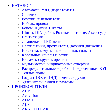
КАТАЛОГ
Автоматы, УЗО, дифавтоматы
Счетчики
Розетки, выключатели
Кабель, провод
Боксы. Щитки. Шкафы.
Шины. DIN-рейки. Розетки щитовые. Аксессуары
Вентиляция
Лампочки и LED-лента
Светильники, прожекторы, датчики движения
Изолента, хомуты, наконечники, гильзы
Кабельные каналы и лотки
Клеммы, скрутки, орешки
Мультиметры, индикаторные отвертки
Распределительные коробки. Подрозетники. КУП
Теплые полы
Гофра (ПВХ и ПНД) и металлорукав
Удлинители, вилки и разъемы
ПРОИЗВОДИТЕЛИ
ABB
Activision
ADAX
Ajax
ARNOLD RAK