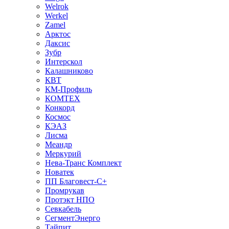
Welrok
Werkel
Zamel
Арктос
Даксис
Зубр
Интерскол
Калашниково
КВТ
КМ-Профиль
КОМТЕХ
Конкорд
Космос
КЭАЗ
Лисма
Меандр
Меркурий
Нева-Транс Комплект
Новатек
ПП Благовест-С+
Промрукав
Протэкт НПО
Севкабель
СегментЭнерго
Тайпит