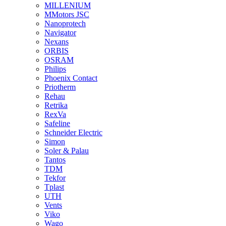
MILLENIUM
MMotors JSC
Nanoprotech
Navigator
Nexans
ORBIS
OSRAM
Philips
Phoenix Contact
Priotherm
Rehau
Retrika
RexVa
Safeline
Schneider Electric
Simon
Soler & Palau
Tantos
TDM
Tekfor
Tplast
UTH
Vents
Viko
Wago