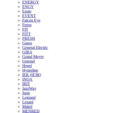
ENERGY
ENGY
Ensto
EVENT
Falcon Eye
Feron
FIT
FITT
FRESH
Gauss
General Electric
GIRA
Grand Meyer
Greenel
Hegel
Hyperline
IEK (ИЭК)
INOA
IRIT
JazzWay
Jung
Legrand
Lezard
Makel
MENRED