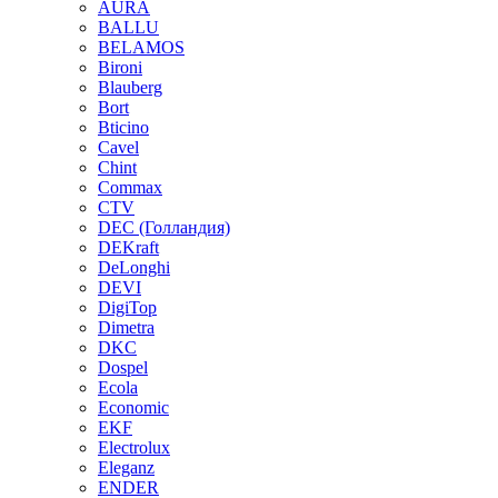
AURA
BALLU
BELAMOS
Bironi
Blauberg
Bort
Bticino
Cavel
Chint
Commax
CTV
DEC (Голландия)
DEKraft
DeLonghi
DEVI
DigiTop
Dimetra
DKC
Dospel
Ecola
Economic
EKF
Electrolux
Eleganz
ENDER