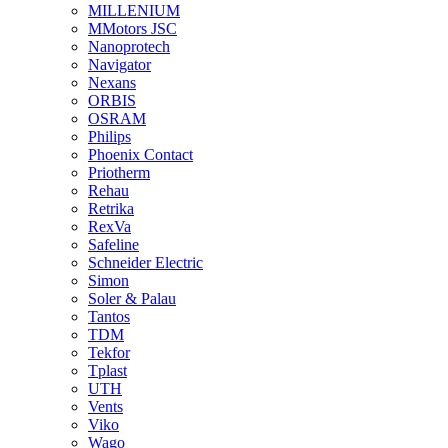
MILLENIUM
MMotors JSC
Nanoprotech
Navigator
Nexans
ORBIS
OSRAM
Philips
Phoenix Contact
Priotherm
Rehau
Retrika
RexVa
Safeline
Schneider Electric
Simon
Soler & Palau
Tantos
TDM
Tekfor
Tplast
UTH
Vents
Viko
Wago