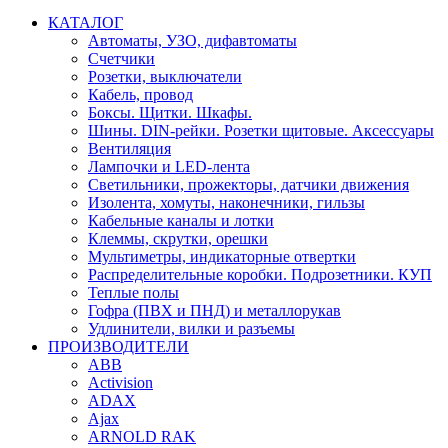
КАТАЛОГ
Автоматы, УЗО, дифавтоматы
Счетчики
Розетки, выключатели
Кабель, провод
Боксы. Щитки. Шкафы.
Шины. DIN-рейки. Розетки щитовые. Аксессуары
Вентиляция
Лампочки и LED-лента
Светильники, прожекторы, датчики движения
Изолента, хомуты, наконечники, гильзы
Кабельные каналы и лотки
Клеммы, скрутки, орешки
Мультиметры, индикаторные отвертки
Распределительные коробки. Подрозетники. КУП
Теплые полы
Гофра (ПВХ и ПНД) и металлорукав
Удлинители, вилки и разъемы
ПРОИЗВОДИТЕЛИ
ABB
Activision
ADAX
Ajax
ARNOLD RAK