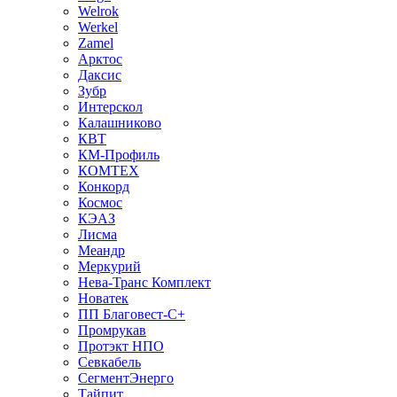
Welrok
Werkel
Zamel
Арктос
Даксис
Зубр
Интерскол
Калашниково
КВТ
КМ-Профиль
КОМТЕХ
Конкорд
Космос
КЭАЗ
Лисма
Меандр
Меркурий
Нева-Транс Комплект
Новатек
ПП Благовест-С+
Промрукав
Протэкт НПО
Севкабель
СегментЭнерго
Тайпит