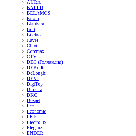
AURA
BALLU
BELAMOS
Bironi
Blauberg
Bort
Bticino
Cavel
Chint
Commax
CTV
DEC (Голландия)
DEKraft
DeLonghi
DEVI
DigiTop
Dimetra
DKC
Dospel
Ecola
Economic
EKF
Electrolux
Eleganz
ENDER