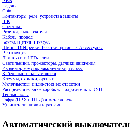
АВВ
Legrand
Chint
Контакторы, реле, устройства защиты
IEK
Счетчики
Розетки, выключатели
Кабель, провод
Боксы. Щитки. Шкафы.
Шины. DIN-рейки. Розетки щитовые. Аксессуары
Вентиляция
Лампочки и LED-лента
Светильники, прожекторы, датчики движения
Изолента, хомуты, наконечники, гильзы
Кабельные каналы и лотки
Клеммы, скрутки, орешки
Мультиметры, индикаторные отвертки
Распределительные коробки. Подрозетники. КУП
Теплые полы
Гофра (ПВХ и ПНД) и металлорукав
Удлинители, вилки и разъемы
Автоматический выключатель 