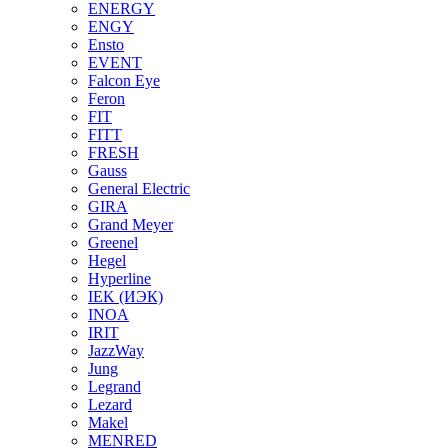
ENERGY
ENGY
Ensto
EVENT
Falcon Eye
Feron
FIT
FITT
FRESH
Gauss
General Electric
GIRA
Grand Meyer
Greenel
Hegel
Hyperline
IEK (ИЭК)
INOA
IRIT
JazzWay
Jung
Legrand
Lezard
Makel
MENRED