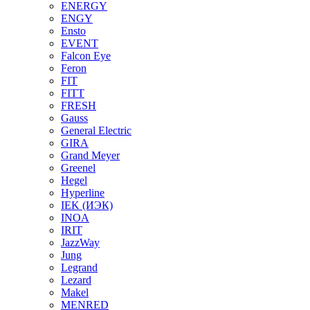
ENERGY
ENGY
Ensto
EVENT
Falcon Eye
Feron
FIT
FITT
FRESH
Gauss
General Electric
GIRA
Grand Meyer
Greenel
Hegel
Hyperline
IEK (ИЭК)
INOA
IRIT
JazzWay
Jung
Legrand
Lezard
Makel
MENRED