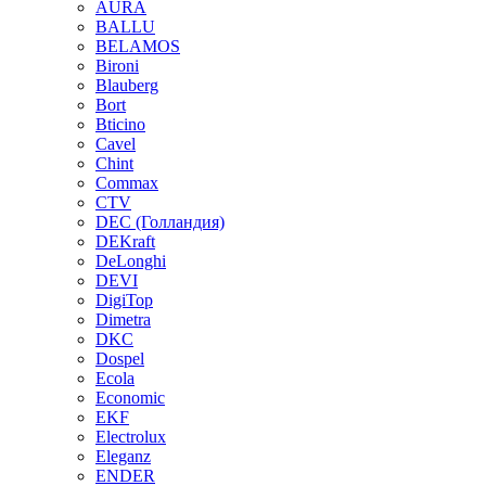
AURA
BALLU
BELAMOS
Bironi
Blauberg
Bort
Bticino
Cavel
Chint
Commax
CTV
DEC (Голландия)
DEKraft
DeLonghi
DEVI
DigiTop
Dimetra
DKC
Dospel
Ecola
Economic
EKF
Electrolux
Eleganz
ENDER