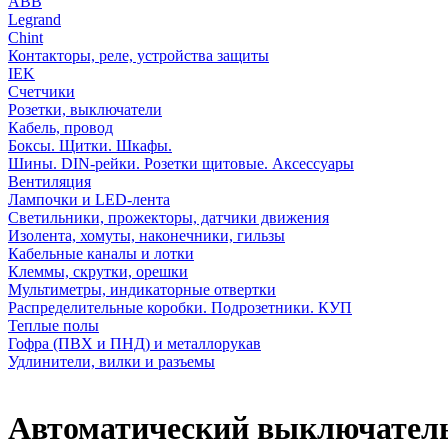
АВВ
Legrand
Chint
Контакторы, реле, устройства защиты
IEK
Счетчики
Розетки, выключатели
Кабель, провод
Боксы. Щитки. Шкафы.
Шины. DIN-рейки. Розетки щитовые. Аксессуары
Вентиляция
Лампочки и LED-лента
Светильники, прожекторы, датчики движения
Изолента, хомуты, наконечники, гильзы
Кабельные каналы и лотки
Клеммы, скрутки, орешки
Мультиметры, индикаторные отвертки
Распределительные коробки. Подрозетники. КУП
Теплые полы
Гофра (ПВХ и ПНД) и металлорукав
Удлинители, вилки и разъемы
Автоматический выключатель 