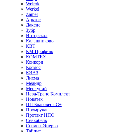
Welrok
Werkel
Zamel
Арктос
Даксис
Зубр
Интерскол
Калашниково
КВТ
КМ-Профиль
КОМТЕХ
Конкорд
Космос
КЭАЗ
Лисма
Меандр
Меркурий
Нева-Транс Комплект
Новатек
ПП Благовест-С+
Промрукав
Протэкт НПО
Севкабель
СегментЭнерго
Тайпит