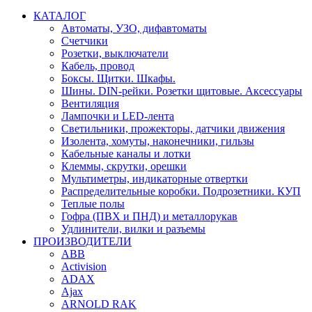
КАТАЛОГ
Автоматы, УЗО, дифавтоматы
Счетчики
Розетки, выключатели
Кабель, провод
Боксы. Щитки. Шкафы.
Шины. DIN-рейки. Розетки щитовые. Аксессуары
Вентиляция
Лампочки и LED-лента
Светильники, прожекторы, датчики движения
Изолента, хомуты, наконечники, гильзы
Кабельные каналы и лотки
Клеммы, скрутки, орешки
Мультиметры, индикаторные отвертки
Распределительные коробки. Подрозетники. КУП
Теплые полы
Гофра (ПВХ и ПНД) и металлорукав
Удлинители, вилки и разъемы
ПРОИЗВОДИТЕЛИ
ABB
Activision
ADAX
Ajax
ARNOLD RAK