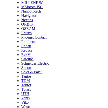
MILLENIUM
MMotors JSC
Nanoprotech
Navigator
Nexans
ORBIS
OSRAM
Philips
Phoenix Contact
Priotherm
Rehau
Retrika
RexVa
Safeline
Schneider Electric
Simon
Soler & Palau
Tantos
TDM
Tekfor
Tplast
UTH
Vents
Viko
Wago