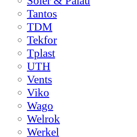
Soler & Palau
Tantos
TDM
Tekfor
Tplast
UTH
Vents
Viko
Wago
Welrok
Werkel