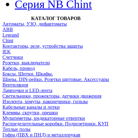
Серия NB Chint
КАТАЛОГ ТОВАРОВ
Автоматы, УЗО, дифавтоматы
АВВ
Legrand
Chint
Контакторы, реле, устройства защиты
IEK
Счетчики
Розетки, выключатели
Кабель, провод
Боксы. Щитки. Шкафы.
Шины. DIN-рейки. Розетки щитовые. Аксессуары
Вентиляция
Лампочки и LED-лента
Светильники, прожекторы, датчики движения
Изолента, хомуты, наконечники, гильзы
Кабельные каналы и лотки
Клеммы, скрутки, орешки
Мультиметры, индикаторные отвертки
Распределительные коробки. Подрозетники. КУП
Теплые полы
Гофра (ПВХ и ПНД) и металлорукав