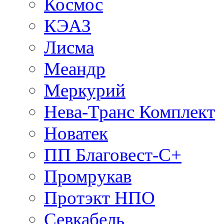
Космос
КЭАЗ
Лисма
Меандр
Меркурий
Нева-Транс Комплект
Новатек
ПП Благовест-С+
Промрукав
Протэкт НПО
Севкабель