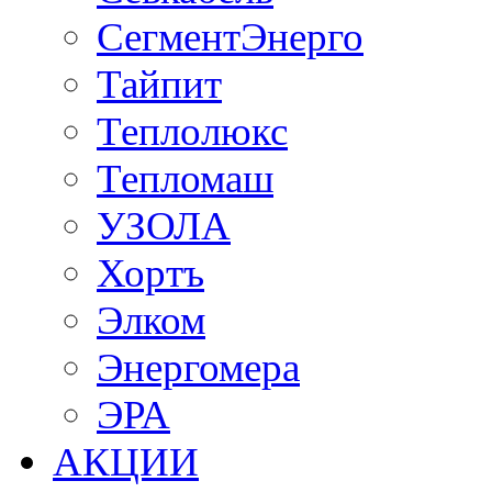
СегментЭнерго
Тайпит
Теплолюкс
Тепломаш
УЗОЛА
Хортъ
Элком
Энергомера
ЭРА
АКЦИИ