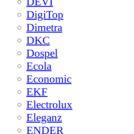
DEVI
DigiTop
Dimetra
DKC
Dospel
Ecola
Economic
EKF
Electrolux
Eleganz
ENDER