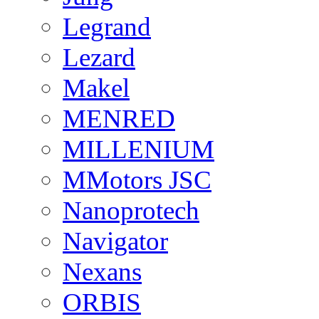
Legrand
Lezard
Makel
MENRED
MILLENIUM
MMotors JSC
Nanoprotech
Navigator
Nexans
ORBIS