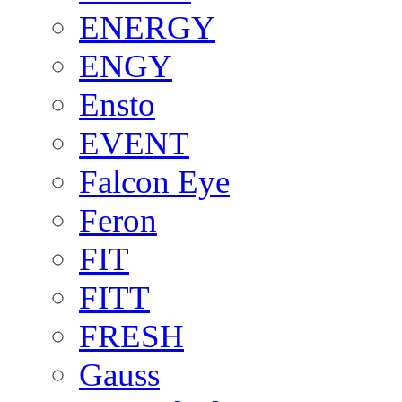
ENERGY
ENGY
Ensto
EVENT
Falcon Eye
Feron
FIT
FITT
FRESH
Gauss