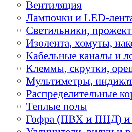
Вентиляция
Лампочки и LED-лент
Светильники, прожект
Изолента, хомуты, нак
Кабельные каналы и л
Клеммы, скрутки, оре
Мультиметры, индикат
Распределительные ко
Теплые полы
Гофра (ПВХ и ПНД) и 
Удлинители, вилки и 