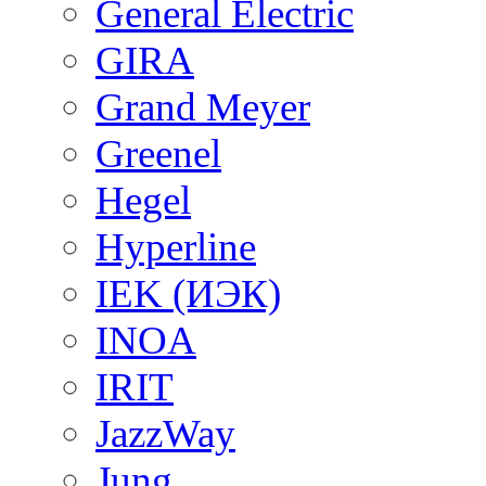
General Electric
GIRA
Grand Meyer
Greenel
Hegel
Hyperline
IEK (ИЭК)
INOA
IRIT
JazzWay
Jung